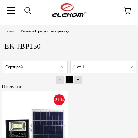
Начало
Тагове в Продуктова страница
EK-JBP150
«
»
1
Продукти
-31%