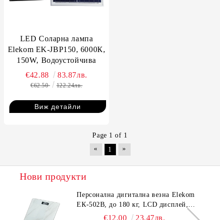
LED Соларна лампа
Elekom EK-JBP150, 6000К,
150W, Водоустойчива
€42.88
83.87лв.
€62.50
122.24лв.
Виж детайли
Page 1 of 1
«
»
1
Нови продукти
Персонална дигитална везна Elekom
ЕК-502B, до 180 кг, LCD дисплей,
Темперирано стъкло - 6.0 мм,
€12.00
23.47лв.