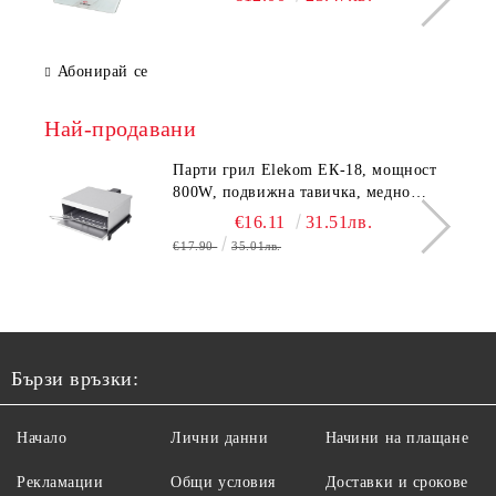
Размери 30x30x2.3 cм
Абонирай се
Най-продавани
Парти грил Elekom ЕК-18, мощност
800W, подвижна тавичка, медно
покритие на реотана
€16.11
31.51лв.
€17.90
35.01лв.
Бързи връзки:
Начало
Лични данни
Начини на плащане
Рекламации
Общи условия
Доставки и срокове