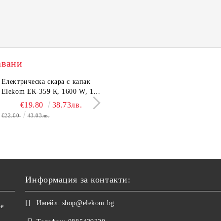
авани
трическа Кана Elekom
Електрическа скара с капак
Електрическа Кана Elekom
Парти грил Elekom Е
600 N, 1,6L,1500W, Цял
Elekom ЕК-359 К, 1600 W, 12
ЕК-1867, 1500W, 1,8 L.
мощност 800W, подв
евен вътрешен иноксов
бр. неръждаеми тръбни
Иноксово казанче,
тавичка, медно покри
€15.50
€19.80
30.32лв.
38.73лв.
€14.50
€16.11
28.36лв.
31.51
ус
нагревятеля
Топлоизолиран корпус
реотана
€22.00
43.03лв.
€17.90
35.01лв.
Информация за контакти:
Имейл:
shop@elekom.bg
не