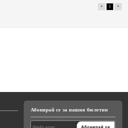
«
»
1
К-18,
Кафемелачка Elekom ЕК-9202,
Преса за коса Elekom
ижна
Дълбок контейнер, Ножове от
ЕК-1333, Ретро къдрици,
тие на
неръждаема стомана, 200W
20мм, керамично покритие,
лв.
€21.50
€26.00
42.05лв.
50.85лв.
студен връх, светлинна
€24.00
46.94лв.
индикация, 55W, стойка
Абонирай се за нашия бюлетин