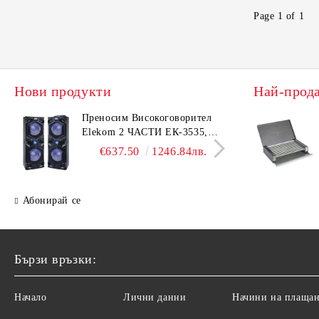
Page 1 of 1
Нови продукти
Най-прод
Преносим Високоговорител
Елек
Elekom 2 ЧАСТИ ЕК-3535,
ЕК-1
500W, Bluetooth, Bluetooth,
Безш
€637.50
1246.84лв.
USB, Караоке, 2 микрофона,
корп
LED осветление
Абонирай се
Бързи връзки:
Начало
Лични данни
Начини на плаща