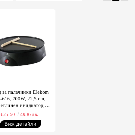
д за палачинки Elekom
-616, 700W, 22,5 cm,
етлинен инидкатор,
Гумирани крачета
€25.50
49.87лв.
Виж детайли