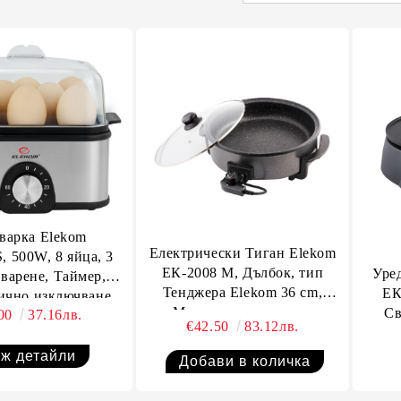
варка Elekom
Електрически Тиган Elekom
, 500W, 8 яйца, 3
ЕК-2008 M, Дълбок, тип
Уре
 варене, Таймер,
Тенджера Elekom 36 cm,
ЕК
ично изключване
Мраморно покритие,
Св
.00
37.16лв.
€42.50
83.12лв.
Терморегулатор, 1500 W
ж детайли