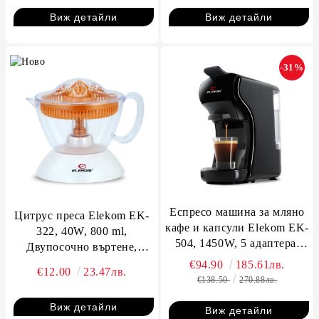
Виж детайли
Виж детайли
-31%
Еспресо машина за мляно
Цитрус преса Elekom ЕK-
кафе и капсули Elekom EK-
322, 40W, 800 ml,
504, 1450W, 5 адаптера,
Двупосочно въртене,
19bar, Функция "Памет"
Мерителна скала,
€94.90
185.61лв.
€12.00
23.47лв.
€138.50
270.88лв.
Виж детайли
Виж детайли