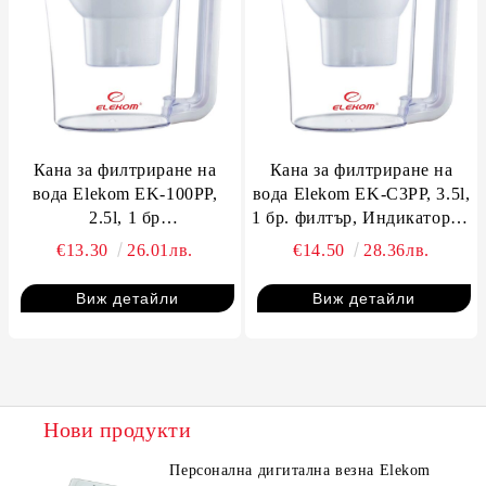
Кана за филтриране на
Кана за филтриране на
вода Elekom EK-100PP,
вода Elekom EK-C3PP, 3.5l,
2.5l, 1 бр
1 бр. филтър, Индикатор за
филтър,Индикатор за
смяна на филтъра
€13.30
26.01лв.
€14.50
28.36лв.
смяна на филтър
Виж детайли
Виж детайли
Нови продукти
Персонална дигитална везна Elekom