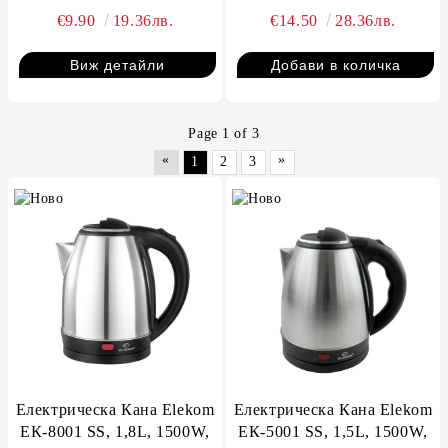
чаши, 200мл,
Топлоизолиран корпус
€9.90
19.36лв.
€14.50
28.36лв.
Индукционно дъно
Виж детайли
Page 1 of 3
«
»
1
2
3
Електрическа Кана Elekom
Електрическа Кана Elekom
ЕК-8001 SS, 1,8L, 1500W,
ЕК-5001 SS, 1,5L, 1500W,