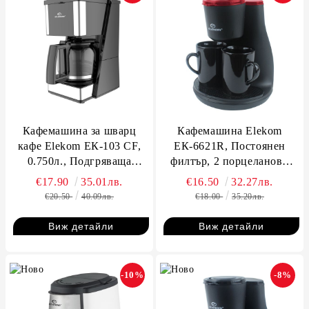
Кафемашина за шварц
Кафемашина Elekom
кафе Elekom ЕК-103 CF,
ЕК-6621R, Постоянен
0.750л., Подгряваща
филтър, 2 порцеланови
плоча, 650W
чаши х 120 мл., Капацитет
€17.90
35.01лв.
€16.50
32.27лв.
на контейнера 240 мл.,
€20.50
40.09лв.
€18.00
35.20лв.
450W
Виж детайли
Виж детайли
-10%
-8%