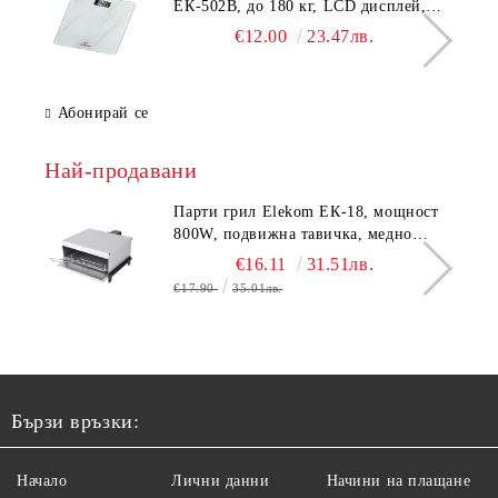
ЕК-502B, до 180 кг, LCD дисплей,
Темперирано стъкло - 6.0 мм,
€12.00
23.47лв.
Размери 30x30x2.3 cм
Абонирай се
Най-продавани
Парти грил Elekom ЕК-18, мощност
800W, подвижна тавичка, медно
покритие на реотана
€16.11
31.51лв.
€17.90
35.01лв.
Бързи връзки:
Начало
Лични данни
Начини на плащане