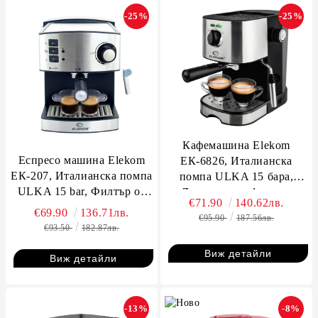
-25%
-25%
Кафемашина Elekom
Еспресо машина Elekom
ЕК-6826, Италианска
ЕК-207, Италианска помпа
помпа ULKA 15 бара,
ULKA 15 bar, Филтър от
Двустепенен филтър,
€71.90
140.62лв.
неръждаема стомана,
функция "Пухкаво мляко",
€69.90
136.71лв.
€95.90
187.56лв.
Крема диск, 1050W
850W
€93.50
182.87лв.
Виж детайли
Виж детайли
-13%
-8%