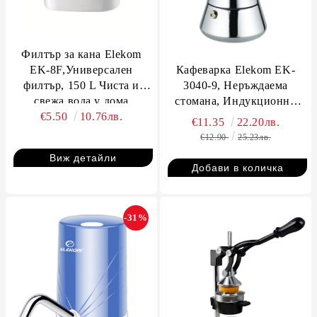
Филтър за кана Elekom
EK-8F,Универсален
Кафеварка Elekom EK-
филтър, 150 L Чиста и
3040-9, Неръждаема
свежа вода у дома
стомана, Индукционно
€5.50
10.76лв.
дъно, 450 мл
€11.35
22.20лв.
€12.90
25.23лв.
Виж детайли
-31%