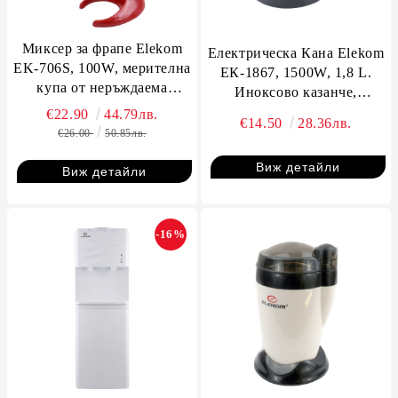
Миксер за фрапе Elekom
Електрическа Кана Elekom
EK-706S, 100W, мерителна
ЕК-1867, 1500W, 1,8 L.
купа от неръждаема
Иноксово казанче,
стомана 500 мл
Топлоизолиран корпус
€22.90
44.79лв.
€14.50
28.36лв.
€26.00
50.85лв.
Виж детайли
Виж детайли
-16%