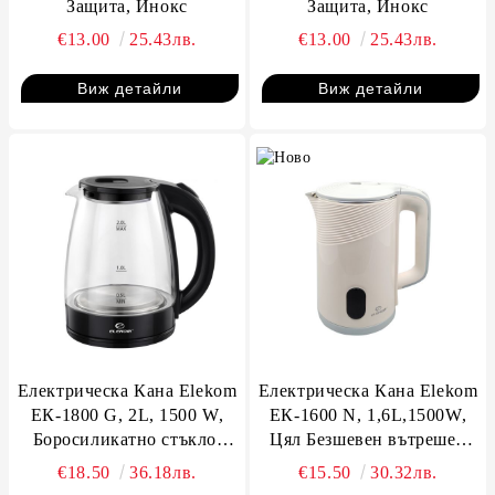
Защита, Инокс
Защита, Инокс
€13.00
25.43лв.
€13.00
25.43лв.
Виж детайли
Виж детайли
Електрическа Кана Elekom
Електрическа Кана Elekom
ЕК-1800 G, 2L, 1500 W,
ЕК-1600 N, 1,6L,1500W,
Боросиликатно стъкло,
Цял Безшевен вътрешен
LED светлини
иноксов корпус
€18.50
36.18лв.
€15.50
30.32лв.