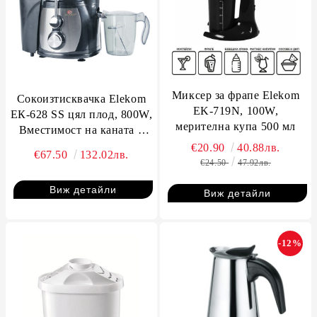
Миксер за фрапе Elekom
Сокоизтисквачка Elekom
EK-719N, 100W,
ЕК-628 SS цял плод, 800W,
мерителна купа 500 мл
Вместимост на каната 1
литър
€20.90
40.88лв.
€67.50
132.02лв.
€24.50
47.92лв.
Виж детайли
Виж детайли
-12%