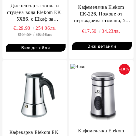
Диспенсър за топла и
Кафемелачка Elekom
студена вода Elekom EK-
ЕК-226, Ножове от
5X86, с Шкаф за
неръждаема стомана, 50
съхранение, Компресорно
гр, 130W
€129.90
254.06лв.
€17.50
34.23лв.
охлаждане, 550W/80W, 10-
€154.50
302.18лв.
90°C, за галони с размери
на отвора 45мм/60мм
Виж детайли
Виж детайли
-10%
Кафемелачка Elekom
Кафеварка Elekom EK-