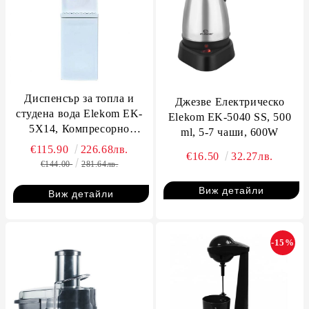
Диспенсър за топла и
Джезве Електрическо
студена вода Elekom EK-
Elekom ЕK-5040 SS, 500
5X14, Компресорно
ml, 5-7 чаши, 600W
охлаждане, 550W/80W, 10-
€115.90
226.68лв.
€16.50
32.27лв.
90°C, за галони с размери
€144.00
281.64лв.
на отвора 45мм/60мм
Виж детайли
Виж детайли
-15%