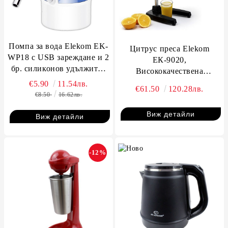
Помпа за вода Elekom EK-
Цитрус преса Elekom
WP18 с USB зареждане и 2
ЕК-9020,
бр. силиконов удължител
Висококачествена
за бутилки 3/5/8/10/11 L
неръждаема стомана и
€5.90
11.54лв.
€61.50
120.28лв.
чугун за свежи сокове!
€8.50
16.62лв.
Виж детайли
Виж детайли
-12%