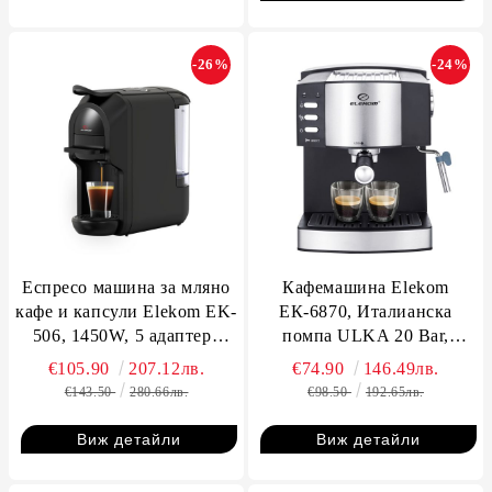
-26%
-24%
Еспресо машина за мляно
Кафемашина Elekom
кафе и капсули Elekom EK-
ЕК-6870, Италианска
506, 1450W, 5 адаптера
помпа ULKA 20 Bar,
,19bar, Функция "Памет"
Крема диск, Капацитет 1-2
€105.90
207.12лв.
€74.90
146.49лв.
чаши кафе/ 1 чаша
€143.50
280.66лв.
€98.50
192.65лв.
капучино, 1050 W
Виж детайли
Виж детайли