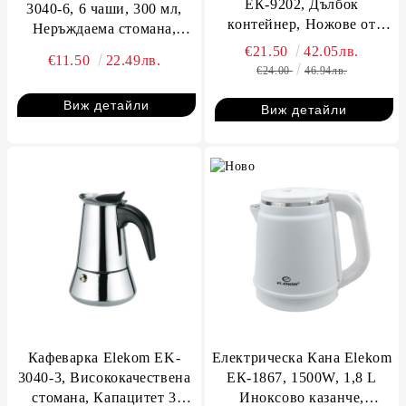
ЕК-9202, Дълбок
3040-6, 6 чаши, 300 мл,
контейнер, Ножове от
Неръждаема стомана,
неръждаема стомана, 200W
Индукционно дъно
€21.50
42.05лв.
€11.50
22.49лв.
€24.00
46.94лв.
Виж детайли
Виж детайли
Кафеварка Elekom EK-
Електрическа Кана Elekom
3040-3, Висококачествена
ЕК-1867, 1500W, 1,8 L
стомана, Капацитет 3
Иноксово казанче,