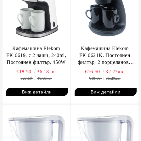
Кафемашина Elekom
Кафемашина Elekom
ЕК-6619, с 2 чаши, 240ml,
ЕК-6621K, Постоянен
Постоянен филтър, 450W
филтър, 2 порцеланови
чаши х 120ml., Капацитет
€18.50
36.18лв.
€16.50
32.27лв.
на контейнера 240ml.,
€20.50
40.09лв.
€18.00
35.20лв.
450W
Виж детайли
Виж детайли