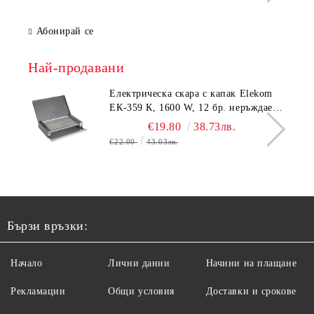
Абонирай се
Най-продавани
Електрическа скара с капак Elekom
ЕК-359 К, 1600 W, 12 бр. неръждаеми
тръбни нагревятеля
€19.80
38.73лв.
€22.00
43.03лв.
Бързи връзки:
Начало
Лични данни
Начини на плащане
Рекламации
Общи условия
Доставки и срокове