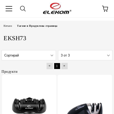
Начало
Тагове в Продуктова страница
EKSH73
«
»
1
Продукти