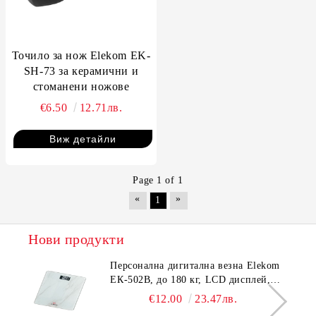
Точило за нож Elekom EK-
SH-73 за керамични и
стоманени ножове
€6.50
12.71лв.
Виж детайли
Page 1 of 1
«
»
1
Нови продукти
Персонална дигитална везна Elekom
ЕК-502B, до 180 кг, LCD дисплей,
Темперирано стъкло - 6.0 мм,
€12.00
23.47лв.
Размери 30x30x2.3 cм