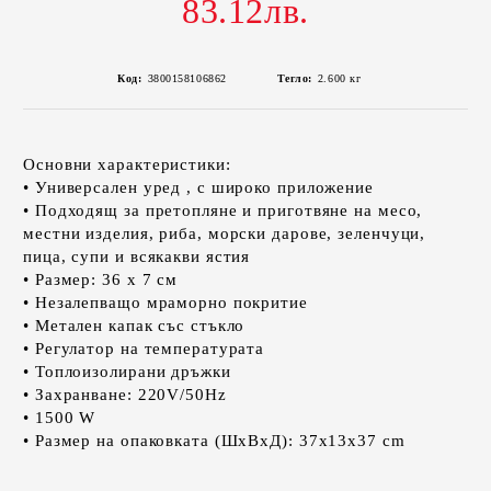
83.12лв.
Код:
3800158106862
Тегло:
2.600
кг
Основни характеристики:
• Универсален уред , с широко приложение
• Подходящ за претопляне и приготвяне на месо,
местни изделия, риба, морски дарове, зеленчуци,
пица, супи и всякакви ястия
• Размер: 36 x 7 см
• Незалепващо мраморно покритие
• Метален капак със стъкло
• Регулатор на температурата
• Топлоизолирани дръжки
• Захранване: 220V/50Hz
• 1500 W
• Размер на опаковката (ШхВхД): 37x13x37 cm