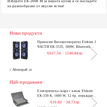
Изберете ЕК-2008 M за вашата кухня и се насладете
на разнообразие от вкусни ястия!
Нови продукти
Преносим Високоговорител Elekom 2
ЧАСТИ ЕК-3535, 500W, Bluetooth,
Bluetooth, USB, Караоке, 2
€637.50
1246.84лв.
микрофона, LED осветление
Абонирай се
Най-продавани
Електрическа скара с капак Elekom
ЕК-359 К, 1600 W, 12 бр. неръждаеми
тръбни нагревятеля
€19.80
38.73лв.