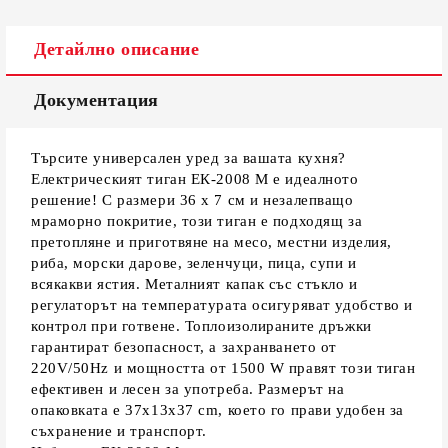
Детайлно описание
Документация
Търсите универсален уред за вашата кухня?
Електрическият тиган ЕК-2008 M е идеалното
решение! С размери 36 x 7 см и незалепващо
мраморно покритие, този тиган е подходящ за
претопляне и приготвяне на месо, местни изделия,
риба, морски дарове, зеленчуци, пица, супи и
всякакви ястия. Металният капак със стъкло и
регулаторът на температурата осигуряват удобство и
контрол при готвене. Топлоизолираните дръжки
гарантират безопасност, а захранването от
220V/50Hz и мощността от 1500 W правят този тиган
ефективен и лесен за употреба. Размерът на
опаковката е 37x13x37 cm, което го прави удобен за
съхранение и транспорт.