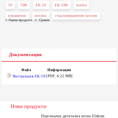
59
59B
EK-59
EK-59B
kotlon
керамичен
котлон
стъклокерамичен котлон
Оцени продукта
Сравни
Документация
Файл
Информация
[PDF, 6.22 MB]
Инструкция-EK-59
Нови продукти
Персонална дигитална везна Elekom