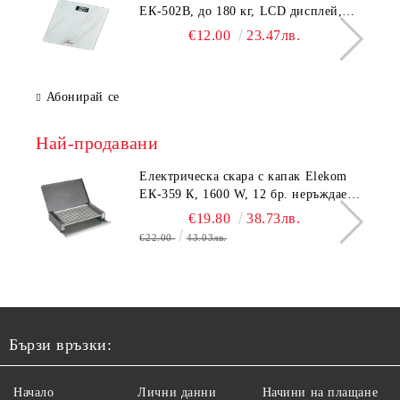
ЕК-502B, до 180 кг, LCD дисплей,
Темперирано стъкло - 6.0 мм,
€12.00
23.47лв.
Размери 30x30x2.3 cм
Абонирай се
Най-продавани
Електрическа скара с капак Elekom
ЕК-359 К, 1600 W, 12 бр. неръждаеми
тръбни нагревятеля
€19.80
38.73лв.
€22.00
43.03лв.
Бързи връзки:
Начало
Лични данни
Начини на плащане