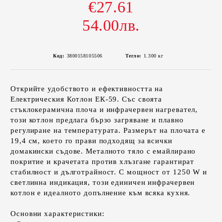
€27.61
54.00лв.
Код:
3800158105506
Тегло:
1.300
кг
Открийте удобството и ефективността на
Електрическия Котлон ЕК-59. Със своята
стъклокерамична плоча и инфрачервен нагревател,
този котлон предлага бързо загряване и плавно
регулиране на температурата. Размерът на плочата е
19,4 см, което го прави подходящ за всички
домакински съдове. Металното тяло с емайлирано
покритие и крачетата против хлъзгане гарантират
стабилност и дълготрайност. С мощност от 1250 W и
светлинна индикация, този единичен инфрачервен
котлон е идеалното допълнение към всяка кухня.
Основни характеристики: