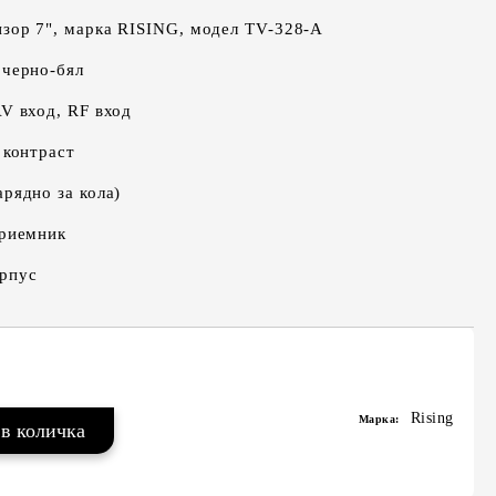
зор 7", марка RISING, модел TV-328-A
 черно-бял
AV вход, RF вход
 контраст
рядно за кола)
приемник
орпус
Rising
Марка: