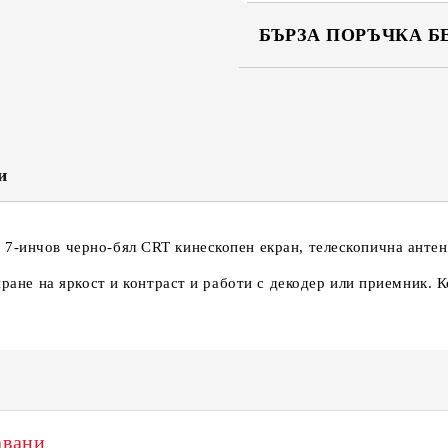
БЪРЗА ПОРЪЧКА Б
САМО ПОПЪЛНЕТЕ 2 ПОЛЕТА
Съгласен съм с
Политика
Ние ще се свържем с вас в рамки
и
7-инчов черно-бял CRT кинескопен екран, телескопична антен
иране на яркост и контраст и работи с декодер или приемник. 
авани