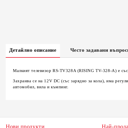
Детайлно описание
Често задавани въпрос
Малкият телевизор RS-TV328A (RISING TV-328-A) е със 
Захранва се на 12V DC (със зарядно за кола), има регул
автомобил, вила и къмпинг.
Нови продукти
Най-прод