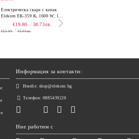
трическа Кана Elekom
Електрическа скара с капак
Електрическа Кана Elekom
Парти грил Elekom Е
600 N, 1,6L,1500W, Цял
Elekom ЕК-359 К, 1600 W, 12
ЕК-1867, 1500W, 1,8 L.
мощност 800W, подв
евен вътрешен иноксов
бр. неръждаеми тръбни
Иноксово казанче,
тавичка, медно покри
€15.50
€19.80
30.32лв.
38.73лв.
€14.50
€16.11
28.36лв.
31.51
ус
нагревятеля
Топлоизолиран корпус
реотана
€22.00
43.03лв.
€17.90
35.01лв.
Информация за контакти:
Имейл:
shop@elekom.bg
не
Телефон:
0885439220
ве
не
Ние работим с