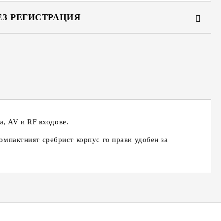
ЕЗ РЕГИСТРАЦИЯ
та за лични данни
те на работния ден.
а, AV и RF входове.
Компактният сребрист корпус го прави удобен за