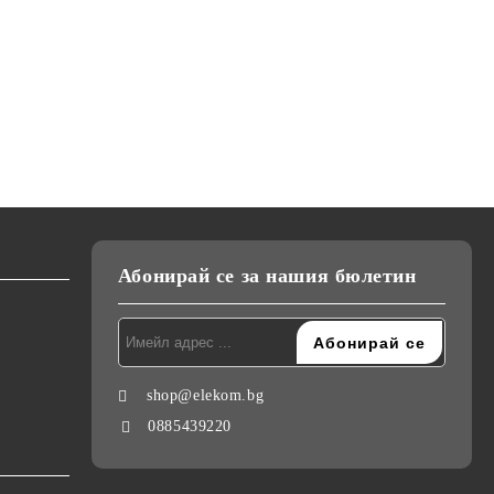
К-18,
Кафемелачка Elekom ЕК-9202,
Преса за коса Elekom
ижна
Дълбок контейнер, Ножове от
ЕК-1333, Ретро къдрици,
тие на
неръждаема стомана, 200W
20мм, керамично покритие,
лв.
€21.50
€26.00
42.05лв.
50.85лв.
студен връх, светлинна
€24.00
46.94лв.
индикация, 55W, стойка
Абонирай се за нашия бюлетин
shop@elekom.bg
0885439220