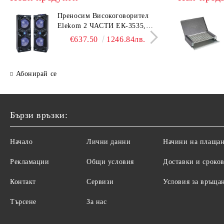
Преносим Високоговорител
Елек
Elekom 2 ЧАСТИ ЕК-3535,
ЕК-1
500W, Bluetooth, Bluetooth,
Безш
€637.50
1246.84лв.
USB, Караоке, 2 микрофона,
корп
LED осветление
Абонирай се
Бързи връзки:
Начало
Лични данни
Начини на плаща
Рекламации
Общи условия
Доставки и сроко
Контакт
Сервизи
Условия за връща
Търсене
За нас