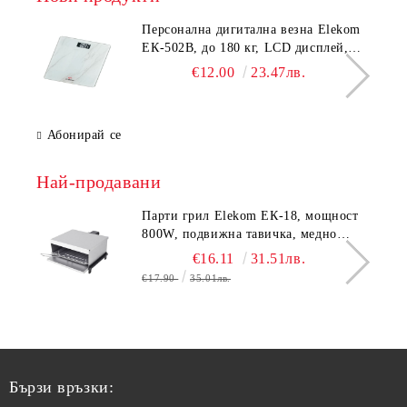
Персонална дигитална везна Elekom
ЕК-502B, до 180 кг, LCD дисплей,
Темперирано стъкло - 6.0 мм,
€12.00
23.47лв.
Размери 30x30x2.3 cм
Абонирай се
Най-продавани
Парти грил Elekom ЕК-18, мощност
800W, подвижна тавичка, медно
покритие на реотана
€16.11
31.51лв.
€17.90
35.01лв.
Бързи връзки: