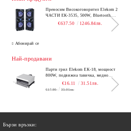
Преносим Високоговорител Elekom 2
ЧАСТИ ЕК-3535, 500W, Bluetooth,
Bluetooth, USB, Караоке, 2
€637.50
1246.84лв.
микрофона, LED осветление
Абонирай се
Най-продавани
Парти грил Elekom ЕК-18, мощност
800W, подвижна тавичка, медно
покритие на реотана
€16.11
31.51лв.
€17.90
35.01лв.
Бързи връзки: