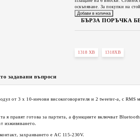
Плащане на 6 вноски. Стойност
оскъпяване. За покупки на стой
БЪРЗА ПОРЪЧКА Б
САМО ПОПЪЛНЕТЕ 2 ПОЛЕТА
1318 XB
1318XB
Съгласен съм с
Политика
Ние ще се свържем с вас в рамки
то задавани въпроси
одул от 3 х 10-инчови високоговорителя и 2 tweeter-а, с RM
 я правят готова за партита, а функциите включват Bluetooth
т изживяването.
контакт, захранването е AC 115-230V.