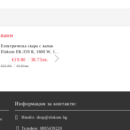
авани
тронен кантар Elekom
Електрическа скара с капак
Сешоар Elekom EK-1106,
Парти грил Elekom Е
03А, до 180 кг, LCD
Elekom ЕК-359 К, 1600 W, 12
1000W, Сгъваема дръжка,
мощност 800W, подв
лей, Темперирано стъкло
бр. неръждаеми тръбни
Концентратор, Две скорост
тавичка, медно покри
€10.50
€19.80
20.54лв.
38.73лв.
€11.50
€16.11
22.49лв.
31.51
0 мм, Размери 30x30x2.4
нагревятеля
Дълъг кабел, 220-240 V
реотана
€22.00
43.03лв.
€17.90
35.01лв.
Информация за контакти:
Имейл:
shop@elekom.bg
не
Телефон:
0885439220