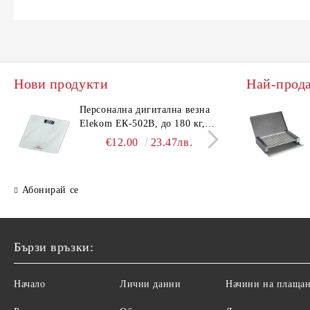
Нови продукти
Най-прод
Персонална дигитална везна
Елек
Elekom ЕК-502B, до 180 кг,
EK-4
LCD дисплей, Темперирано
дисп
€12.00
23.47лв.
стъкло - 6.0 мм, Размери
- 6.
30x30x2.3 cм
cм
Абонирай се
Бързи връзки:
Начало
Лични данни
Начини на плаща