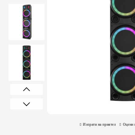
Prev
Next
Изпрати на приятел
Оцени 