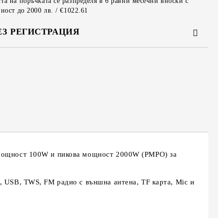
та на поръчката се разпределя в 6 равни месечни вноски с
ност до 2000 лв. / €1022.61
ЕЗ РЕГИСТРАЦИЯ
та за лични данни
те на работния ден.
S мощност 100W и пикова мощност 2000W (PMPO) за
, USB, TWS, FM радио с външна антена, TF карта, Mic и