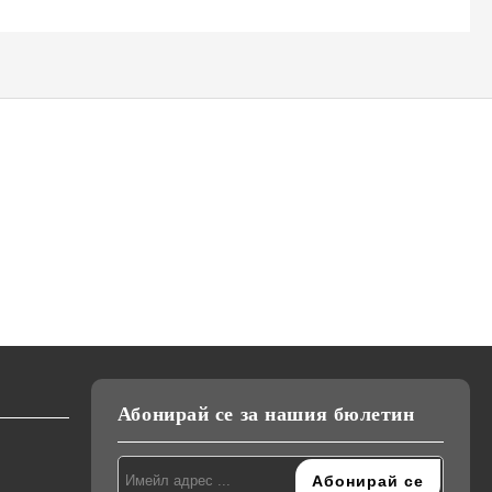
К-18,
Сешоар Elekom EK-1036,
Преса за коса Elekom
ижна
2200W, Сгъваема дръжка,
ЕК-1333, Ретро къдрици,
и,
тие на
Студен въздух, Дифузер,
20мм, керамично покритие,
лв.
€22.90
€26.00
44.79лв.
50.85лв.
Концентратор, Дълъг Кабел,
студен връх, светлинна
220-240V
индикация, 55W, стойка
Абонирай се за нашия бюлетин