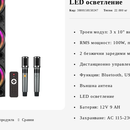
LED осветление
Код:
3800158150247
Тегло:
22.000
кг
Троен модул: 3 х 10" в
RMS мощност: 100W, п
2 безжични заредими 
Дистанционно управле
Функции: Bluetooth, U
Външна антена
LED осветление
Батерия: 12V 9 AH
Захранване: AC 115-2
продукта
Сравни