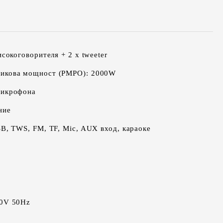
исокоговорителя + 2 х tweeter
икова мощност (PMPO): 2000W
микрофона
ние
SB, TWS, FM, TF, Mic, AUX вход, караоке
30V 50Hz