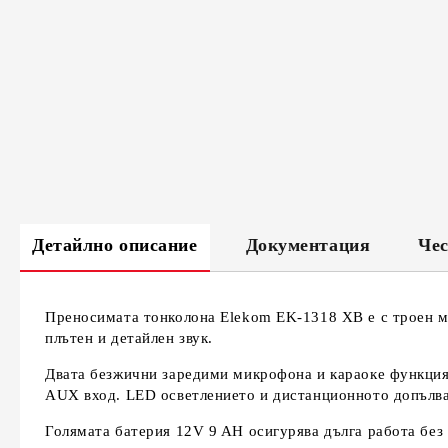
Детайлно описание
Документация
Чес
Преносимата тонколона Elekom EK-1318 XB е с троен м
плътен и детайлен звук.
Двата безжични заредими микрофона и караоке функцията
AUX вход. LED осветлението и дистанционното допълва
Голямата батерия 12V 9 AH осигурява дълга работа без 