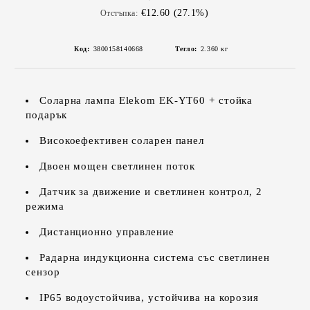
€12.60 (27.1%)
Отстъпка:
Код:
3800158140668
Тегло:
2.360
кг
Соларна лампа Elekom EK-YT60 + стойка
подарък
Високоефективен соларен панел
Двоен мощен светлинен поток
Датчик за движение и светлинен контрол, 2
режима
Дистанционно управление
Радарна индукционна система със светлинен
сензор
IP65 водоустойчива, устойчива на корозия