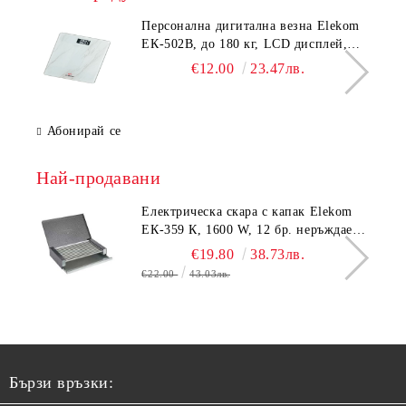
Персонална дигитална везна Elekom
ЕК-502B, до 180 кг, LCD дисплей,
Темперирано стъкло - 6.0 мм,
€12.00
23.47лв.
Размери 30x30x2.3 cм
Абонирай се
Най-продавани
Електрическа скара с капак Elekom
ЕК-359 К, 1600 W, 12 бр. неръждаеми
тръбни нагревятеля
€19.80
38.73лв.
€22.00
43.03лв.
Бързи връзки: