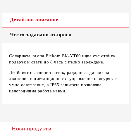
Съгласен съм с
Политиката за лични данни
Детайлно описание
Ние ще се свържем с вас в рамките на работния ден.
Често задавани въпроси
Соларната лампа Elekom EK-YT60 идва със стойка
подарък и свети до 8 часа с пълно зареждане.
Двойният светлинен поток, радарният датчик за
движение и дистанционното управление осигуряват
умно осветление, а IP65 защитата позволява
целогодишна работа навън.
Нови продукти