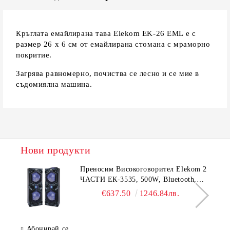
Кръглата емайлирана тава Elekom EK-26 EML е с
размер 26 х 6 см от емайлирана стомана с мраморно
покритие.
Загрява равномерно, почиства се лесно и се мие в
съдомиялна машина.
Нови продукти
Преносим Високоговорител Elekom 2
ЧАСТИ ЕК-3535, 500W, Bluetooth,
Bluetooth, USB, Караоке, 2
€637.50
1246.84лв.
микрофона, LED осветление
Абонирай се