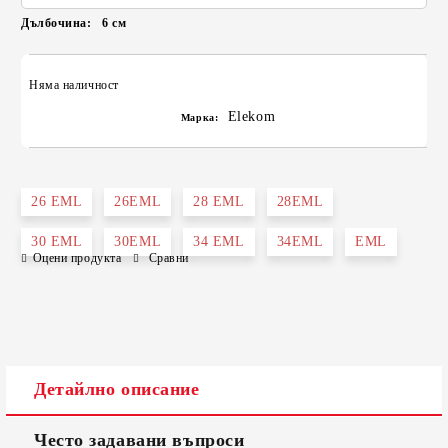
Дълбочина:
6
см
Няма наличност
Elekom
Марка:
26 EML
26EML
28 EML
28EML
30 EML
30EML
34 EML
34EML
EML
Оцени продукта
Сравни
Детайлно описание
Често задавани въпроси