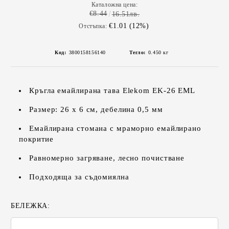
Каталожна цена:
€8.44
16.51лв.
€1.01 (12%)
Отстъпка:
Код:
3800158156140
Тегло:
0.450
кг
Кръгла емайлирана тава Elekom EK-26 EML
Размер: 26 х 6 см, дебелина 0,5 мм
Емайлирана стомана с мраморно емайлирано
покритие
Равномерно загряване, лесно почистване
Подходяща за съдомиялна
БЕЛЕЖКА: