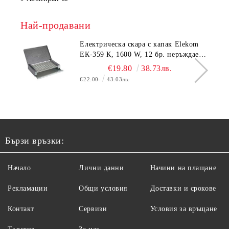
Най-продавани
Електрическа скара с капак Elekom
ЕК-359 К, 1600 W, 12 бр. неръждаеми
тръбни нагревятеля
€19.80
38.73лв.
€22.00
43.03лв.
Бързи връзки:
Начало
Лични данни
Начини на плащане
Рекламации
Общи условия
Доставки и срокове
Контакт
Сервизи
Условия за връщане