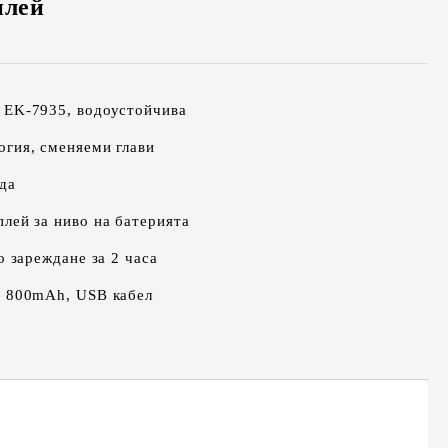
плей
 EK-7935, водоустойчива
гия, сменяеми глави
да
лей за ниво на батерията
о зареждане за 2 часа
я 800mAh, USB кабел