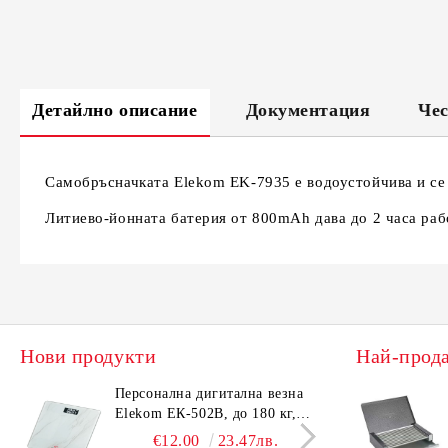
Детайлно описание
Документация
Чес
Самобръсначката Elekom EK-7935 е водоустойчива и се 
Литиево-йонната батерия от 800mAh дава до 2 часа рабо
Нови продукти
Най-прод
Персонална дигитална везна
Елек
Elekom ЕК-502B, до 180 кг,
EK-4
LCD дисплей, Темперирано
дисп
€12.00
23.47лв.