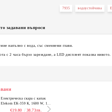
7935
водоустойчива
Е
Съгласен съм с
Политика
Ние ще се свържем с вас в рамки
то задавани въпроси
мие напълно с вода, със сменяеми глави.
та с 2 часа бързо зареждане, а LED дисплеят показва нивото.
авани
тронен кантар Elekom
Електрическа скара с капак
Сешоар Elekom EK-1106,
Парти грил Elekom Е
03А, до 180 кг, LCD
Elekom ЕК-359 К, 1600 W, 12
1000W, Сгъваема дръжка,
мощност 800W, подв
лей, Темперирано стъкло
бр. неръждаеми тръбни
Концентратор, Две скорост
тавичка, медно покри
€10.50
€19.80
20.54лв.
38.73лв.
€11.50
€16.11
22.49лв.
31.51