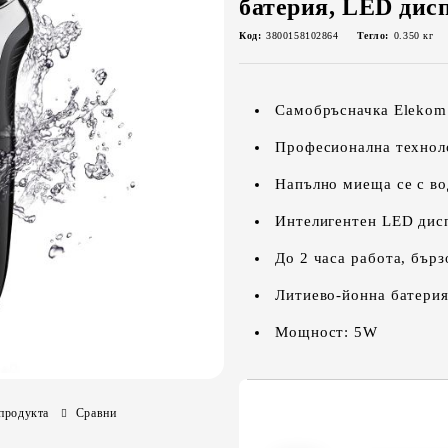
батерия, LED дис
Код:
3800158102864
Тегло:
0.350
кг
Самобръсначка Elekom
Професионална техноло
Напълно миеща се с во
Интелигентен LED дисп
До 2 часа работа, бърз
Литиево-йонна батери
Мощност: 5W
продукта
Сравни