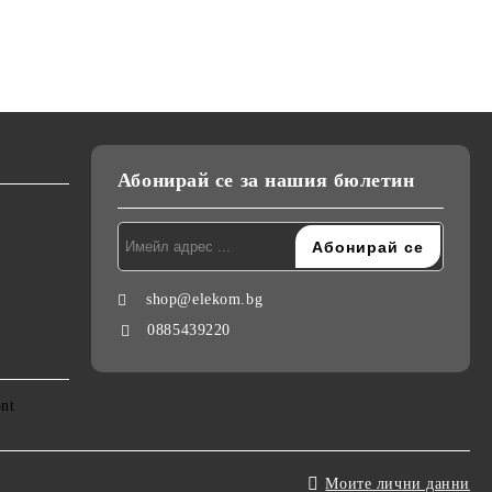
Концентратор, Дълъг Кабел,
студен връх, светлинна
220-240V
индикация, 55W, стойка
Абонирай се за нашия бюлетин
shop@elekom.bg
0885439220
Моите лични данни