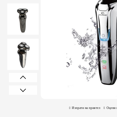
Prev
Next
Изпрати на приятел
Оцени 