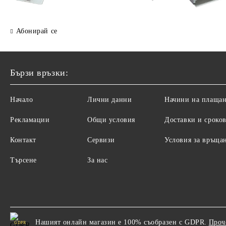
стъкло - 6.0 мм, Размери
- 6.
30x30x2.3 cм
cм
Абонирай се
Бързи връзки:
Начало
Лични данни
Начини на плаща
Рекламации
Общи условия
Доставки и сроко
Контакт
Сервизи
Условия за връща
Търсене
За нас
Нашият онлайн магазин е 100% съобразен с GDPR.
Проч
GDPR