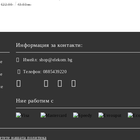
0 мм, Размери 30x30x2.4
нагревятеля
Дълъг кабел, 220-240 V
реотана
€22.00
43.03лв.
€17.90
35.01лв.
Информация за контакти:
Имейл:
shop@elekom.bg
не
Телефон:
0885439220
ве
не
Ние работим с
етете нашата политика