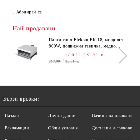
Абонирай се
Най-продавани
Парти грил Elekom ЕК-18, мощност
800W, подвижна тавичка, медно
покритие на реотана
€16.11
31.51лв.
€17.90
35.01лв.
Бързи връзки:
Начало
Лични данни
Начини на плащане
Рекламации
Общи условия
Доставки и срокове