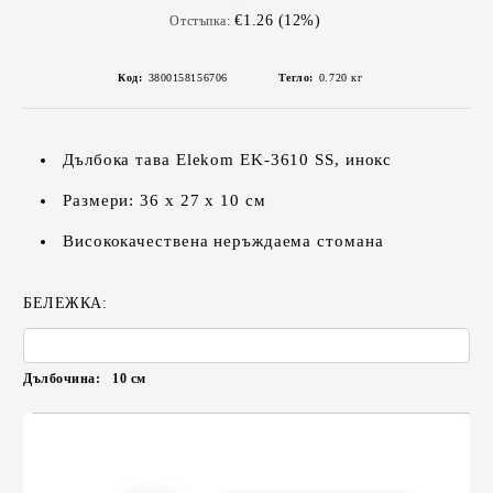
€1.26 (12%)
Отстъпка:
Код:
3800158156706
Тегло:
0.720
кг
Дълбока тава Elekom EK-3610 SS, инокс
Размери: 36 х 27 х 10 см
Висококачествена неръждаема стомана
БЕЛЕЖКА:
Дълбочина:
10
см