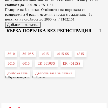
на 3 равни месечни вноски без оскъпяване. За покупки на
стойност до 1000 лв. / €511.31
Плащане на 6 вноски. Стойността на поръчката се
разпределя в 6 равни месечни вноски с оскъпяване. За
покупки на стойност до 2000 лв. / €1022.61
БЪРЗА ПОРЪЧКА БЕЗ РЕГИСТРАЦИЯ
САМО ПОПЪЛНЕТЕ 2 ПОЛЕТА
3610
3610SS
4015
4015 SS
4515
5015
6015
EK-3610SS
EK-4015SS
Съгласен съм с
Политиката за лични данни
дълбока тава
Дълбока тава за печене
Ние ще се свържем с вас в рамките на работния ден.
Оцени продукта
Сравни