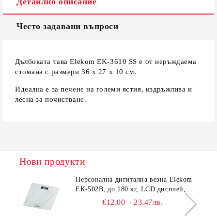
Детайлно описание
Често задавани въпроси
Дълбоката тава Elekom EK-3610 SS е от неръждаема
стомана с размери 36 х 27 х 10 см.
Идеална е за печене на големи ястия, издръжлива и
лесна за почистване.
Нови продукти
Персонална дигитална везна Elekom
ЕК-502B, до 180 кг, LCD дисплей,
Темперирано стъкло - 6.0 мм,
€12.00
23.47лв.
Размери 30x30x2.3 cм