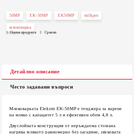
САМО ПОПЪЛНЕТЕ 2 ПОЛЕТА
50MP
EK-50MP
EK50MP
milkpot
млековарка
Оцени продукта
Сравни
Съгласен съм с
Политиката за лични данни
Ние ще се свържем с вас в рамките на работния ден.
Детайлно описание
Често задавани въпроси
Млековарката Elekom EK-50MP е тенджера за варене
на мляко с капацитет 5 л и ефективен обем 4,8 л.
Двуслойната конструкция от неръждаема стомана
нагрява млякото равномерно без загаряне, звуковата