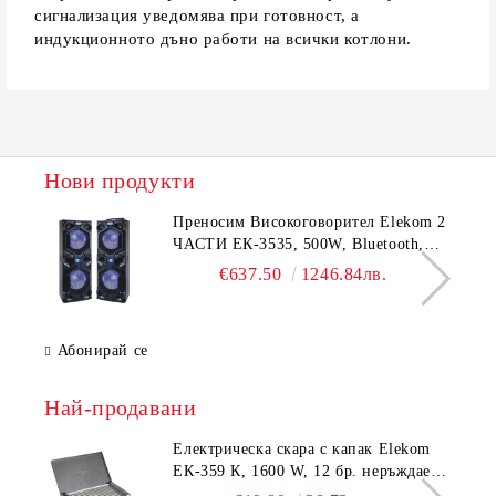
сигнализация уведомява при готовност, а
индукционното дъно работи на всички котлони.
Нови продукти
Преносим Високоговорител Elekom 2
ЧАСТИ ЕК-3535, 500W, Bluetooth,
Bluetooth, USB, Караоке, 2
€637.50
1246.84лв.
микрофона, LED осветление
Абонирай се
Най-продавани
Електрическа скара с капак Elekom
ЕК-359 К, 1600 W, 12 бр. неръждаеми
тръбни нагревятеля