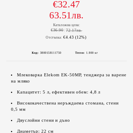
€32.47
63.51лв.
Каталожна цена:
€36.90
72.17лв.
€4.43 (12%)
Отстъпка:
Код:
3800158111750
Тегло:
1.800
кг
Млековарка Elekom EK-50MP, тенджера за варене
на мляко
Капацитет: 5 л, ефективен обем: 4,8 л
Висококачествена неръждаема стомана, стени
0,5 мм
Двуслойни стени и дъно
Диаметър: 22 см