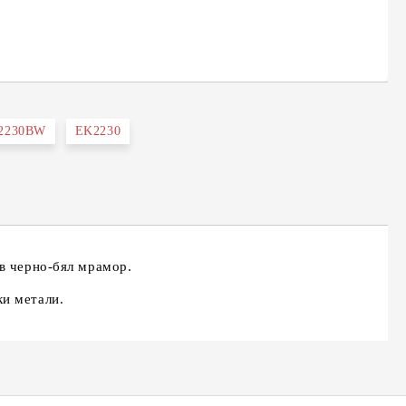
2230BW
EK2230
 в черно-бял мрамор.
ки метали.