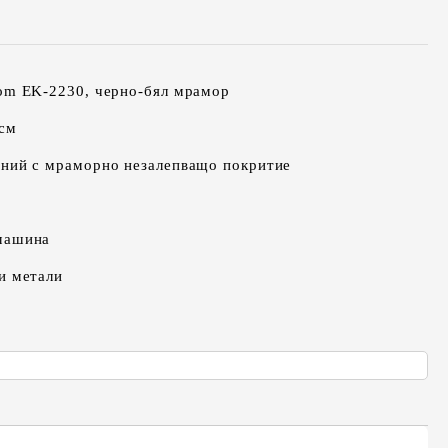
om EK-2230, черно-бял мрамор
 см
иний с мраморно незалепващо покритие
машина
и метали