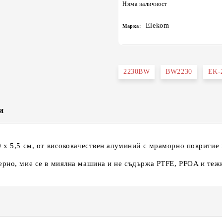
Няма наличност
Elekom
Марка:
2230BW
BW2230
EK-
и
0 х 5,5 см, от висококачествен алуминий с мраморно покритие
ерно, мие се в миялна машина и не съдържа PTFE, PFOA и теж