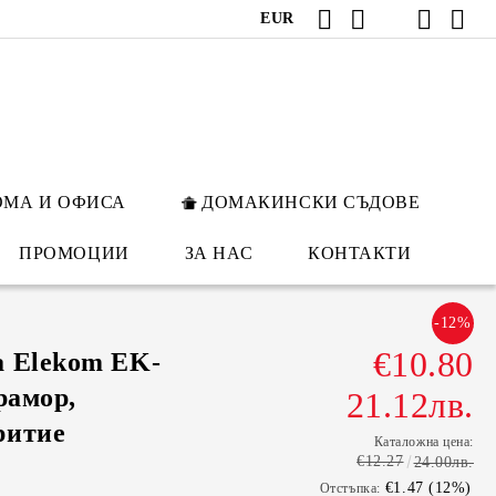
EUR
ОМА И ОФИСА
ДОМАКИНСКИ СЪДОВЕ
ПРОМОЦИИ
ЗА НАС
КОНТАКТИ
-12%
€10.80
а Elekom EK-
рамор,
21.12лв.
ритие
Каталожна цена:
€12.27
24.00лв.
€1.47 (12%)
Отстъпка: