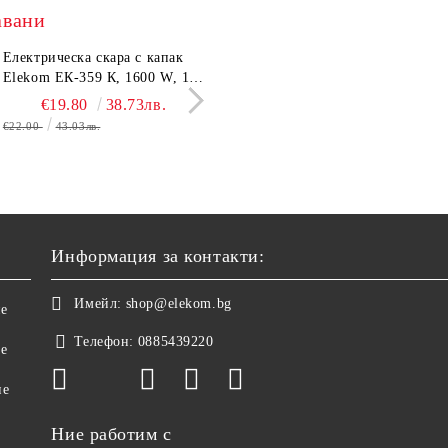
авани
тронен кантар Elekom
Електрическа скара с капак
Сешоар Elekom EK-1106,
Парти грил Elekom Е
03А, до 180 кг, LCD
Elekom ЕК-359 К, 1600 W, 12
1000W, Сгъваема дръжка,
мощност 800W, подв
лей, Темперирано стъкло
бр. неръждаеми тръбни
Концентратор, Две скорост
тавичка, медно покри
€10.50
€19.80
20.54лв.
38.73лв.
€11.50
€16.11
22.49лв.
31.51
0 мм, Размери 30x30x2.4
нагревятеля
Дълъг кабел, 220-240 V
реотана
€22.00
43.03лв.
€17.90
35.01лв.
Информация за контакти:
Имейл:
shop@elekom.bg
не
Телефон:
0885439220
ве
не
Ние работим с