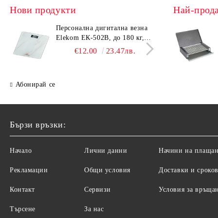
Нови продукти
Най-прод
Персонална дигитална везна
Елек
Elekom ЕК-502B, до 180 кг,
EK-4
LCD дисплей, Темперирано
дисп
€12.00
23.47лв.
стъкло - 6.0 мм, Размери
- 6.
30x30x2.3 cм
cм
Абонирай се
Бързи връзки:
Начало
Лични данни
Начини на плаща
Рекламации
Общи условия
Доставки и сроко
Контакт
Сервизи
Условия за връща
Търсене
За нас