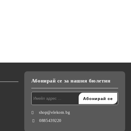
К-18,
Сешоар Elekom EK-1036,
Преса за коса Elekom
ижна
2200W, Сгъваема дръжка,
ЕК-1333, Ретро къдрици,
и,
тие на
Студен въздух, Дифузер,
20мм, керамично покритие,
лв.
€22.90
€26.00
44.79лв.
50.85лв.
Концентратор, Дълъг Кабел,
студен връх, светлинна
220-240V
индикация, 55W, стойка
Абонирай се за нашия бюлетин
shop@elekom.bg
0885439220