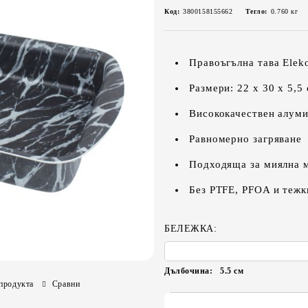
Код:
3800158155662
Тегло:
0.760
кг
Правоъгълна тава Elek
Размери: 22 х 30 х 5,5
Висококачествен алум
Равномерно загряване
Подходяща за миялна 
Без PTFE, PFOA и тежк
БЕЛЕЖКА:
Дълбочина:
5.5
см
продукта
Сравни