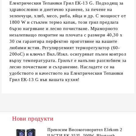
Електрическия Тепаняки Грил ЕК-13 G. Подходящ за
здравословно и диетично хранене, за печене на
зеленчуци, хляб, месо, риба, яйца и др. С мощност от
1800 W и стъклен термо капак, този грил предлага
бързо нагряване и лесно почистване. Мраморното
незалепващо покритие на плочата с размери 40,30 х
30 см гарантира перфектно приготвяне на вашите
любими ястия. Регулируемият терморегулатор (60-
200оС) и ключът Вкл./Изкл. осигуряват пълен контрол
върху температурата. Грилът е напълно разглобяем за
лесно почистване и съхранение. Насладете се на
удобството и качеството на Електрическия Тепаняки
Грил ЕК-13 G във вашата кухня!
Нови продукти
Преносим Високоговорител Elekom 2
ЧАСТИ ЕК-3535, 500W, Bluetooth,