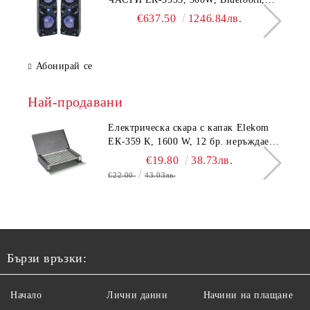
Bluetooth, USB, Караоке, 2
€637.50
1246.84лв.
микрофона, LED осветление
Абонирай се
Най-продавани
Електрическа скара с капак Elekom
ЕК-359 К, 1600 W, 12 бр. неръждаеми
тръбни нагревятеля
€19.80
38.73лв.
€22.00
43.03лв.
Бързи връзки:
Начало
Лични данни
Начини на плащане