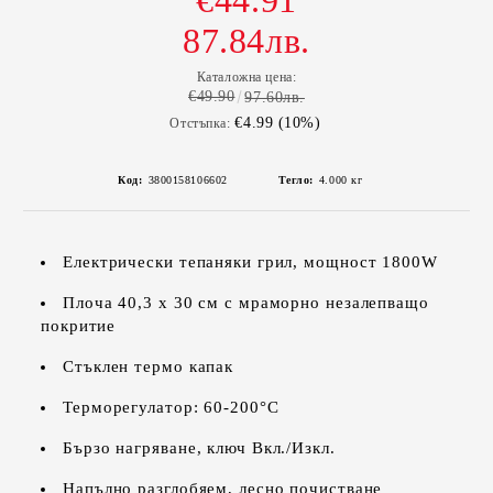
€44.91
87.84лв.
Каталожна цена:
€49.90
97.60лв.
€4.99 (10%)
Отстъпка:
Код:
3800158106602
Тегло:
4.000
кг
Електрически тепаняки грил, мощност 1800W
Плоча 40,3 х 30 см с мраморно незалепващо
покритие
Стъклен термо капак
Терморегулатор: 60-200°C
Бързо нагряване, ключ Вкл./Изкл.
Напълно разглобяем, лесно почистване