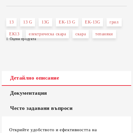
САМО ПОПЪЛНЕТЕ 2 ПОЛЕТА
13
13 G
13G
EK-13 G
EK-13G
грил
ЕК13
електрическа скара
скара
тепаняки
Оцени продукта
Съгласен съм с
Политиката за лични данни
Ние ще се свържем с вас в рамките на работния ден.
Детайлно описание
Документация
Често задавани въпроси
Открийте удобството и ефективността на