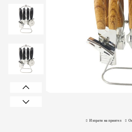
Prev
Next
Изпрати на приятел
О