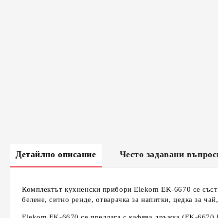
Детайлно описание
Често задавани въпрос
Комплектът кухненски прибори Elekom EK-6670 се състои
белене, ситно ренде, отварачка за напитки, цедка за чай
Elekom EK-6670 се предлага с кафява дръжка (EK-6670 