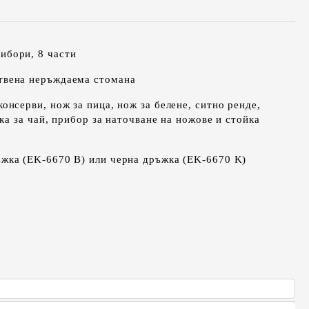
ибори, 8 части
твена неръждаема стомана
консерви, нож за пица, нож за белене, ситно ренде,
ка за чай, прибор за наточване на ножове и стойка
ъжка (EK-6670 B) или черна дръжка (EK-6670 K)