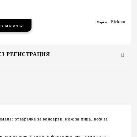
Elekom
Марка:
ЕЗ РЕГИСТРАЦИЯ
та за лични данни
те на работния ден.
ана: отварачка за консерви, нож за пица, нож за
редпочитания. Стилен и функционален, комплектът