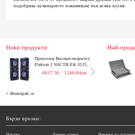
подобрява кулинарното изживяване във всяка кухня.
Нови продукти
Най-прод
Преносим Високоговорител
Елек
Elekom 2 ЧАСТИ ЕК-3535,
ЕК-1
500W, Bluetooth, Bluetooth,
Безш
€637.50
1246.84лв.
USB, Караоке, 2 микрофона,
корп
LED осветление
Абонирай се
Бързи връзки:
Начало
Лични данни
Начини на плаща