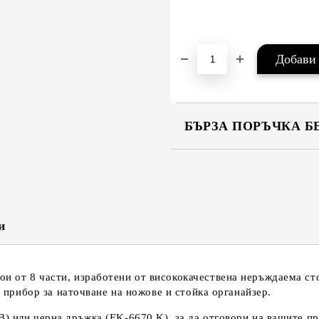
БЪРЗА ПОРЪЧКА Б
САМО ПОПЪЛНЕТЕ 2 ПОЛЕТА
Съгласен съм с
Политика
Ние ще се свържем с вас в рамки
и
 от 8 части, изработени от висококачествена неръждаема стом
, прибор за наточване на ножове и стойка органайзер.
B) или черна дръжка (EK-6670 K), за да отговори на вашите п