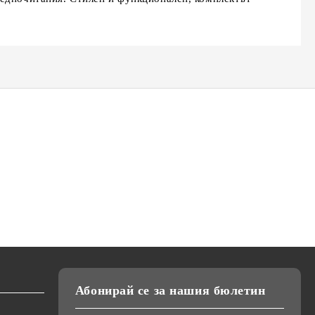
К-18,
Кафемелачка Elekom ЕК-9202,
Преса за коса Elekom
ижна
Дълбок контейнер, Ножове от
ЕК-1333, Ретро къдрици,
тие на
неръждаема стомана, 200W
20мм, керамично покритие,
лв.
€21.50
€26.00
42.05лв.
50.85лв.
студен връх, светлинна
€24.00
46.94лв.
индикация, 55W, стойка
Абонирай се за нашия бюлетин