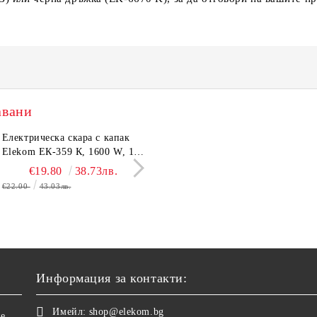
авани
трическа Кана Elekom
Електрическа скара с капак
Електрическа Кана Elekom
Парти грил Elekom Е
600 N, 1,6L,1500W, Цял
Elekom ЕК-359 К, 1600 W, 12
ЕК-1867, 1500W, 1,8 L.
мощност 800W, подв
евен вътрешен иноксов
бр. неръждаеми тръбни
Иноксово казанче,
тавичка, медно покри
€15.50
€19.80
30.32лв.
38.73лв.
€14.50
€16.11
28.36лв.
31.51
ус
нагревятеля
Топлоизолиран корпус
реотана
€22.00
43.03лв.
€17.90
35.01лв.
Информация за контакти:
Имейл:
shop@elekom.bg
не