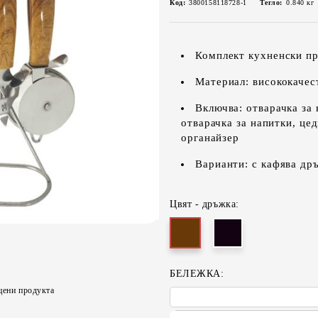
Код:
3800158118728-1
Тегло:
0.840
кг
Комплект кухненски пр
Материал: висококачес
Включва: отварачка за 
отварачка за напитки, цед
органайзер
Варианти: с кафява др
Цвят - дръжка:
БЕЛЕЖКА:
цени продукта