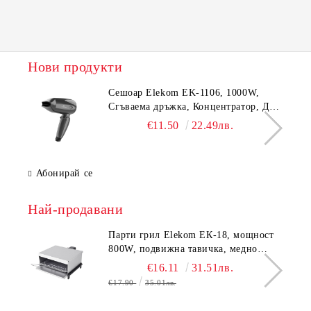
Съгласен съм с
Политиката за лични данни
Ние ще се свържем с вас в рамките на работния ден.
Нови продукти
Сешоар Elekom EK-1106, 1000W,
Сгъваема дръжка, Концентратор, Две
скорости, Дълъг кабел, 220-240 V
€11.50
22.49лв.
Абонирай се
Най-продавани
Парти грил Elekom ЕК-18, мощност
800W, подвижна тавичка, медно
покритие на реотана
€16.11
31.51лв.
€17.90
35.01лв.