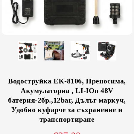
Водоструйка EK-8106, Преносима,
Акумулаторна , LI-IOn 48V
батерия-2бр.,12bar, Дълъг маркуч,
Удобно куфарче за съхранение и
транспортиране