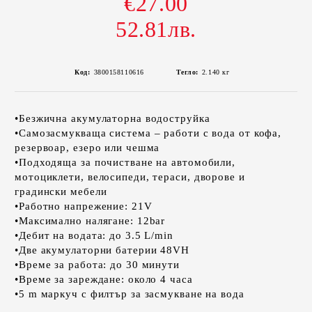
€27.00
52.81лв.
Код:
3800158110616
Тегло:
2.140
кг
•Безжична акумулаторна водоструйка
•Самозасмукваща система – работи с вода от кофа,
резервоар, езеро или чешма
•Подходяща за почистване на автомобили,
мотоциклети, велосипеди, тераси, дворове и
градински мебели
•Работно напрежение: 21V
•Максимално налягане: 12bar
•Дебит на водата: до 3.5 L/min
•Две акумулаторни батерии 48VH
•Време за работа: до 30 минути
•Време за зареждане: около 4 часа
•5 m маркуч с филтър за засмукване на вода