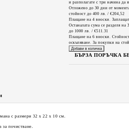
и разполагате с три начина да я
Отложено до 30 дни от момента
стойност до 400 лв. / €204,52
Плащане на 4 вноски. Заплащат
Останалата сума се разделя на 
до 1000 лв. / €511.31
Плащане на 6 вноски. Стойност
оскъпяване. За покупки на стой
БЪРЗА ПОРЪЧКА Б
САМО ПОПЪЛНЕТЕ 2 ПОЛЕТА
Съгласен съм с
Политика
Ние ще се свържем с вас в рамки
и
ана с размери 32 х 22 х 10 см.
а за почистване.