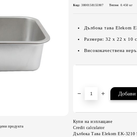
Код:
3800158155907
Тегло:
0.450
кг
Дълбока тава Elekom E
Размери: 32 х 22 х 10 
Висококачествена нер
Купи на изплащане
цени продукта
Credit calculator
Дълбока Тава Elekom EK-3210