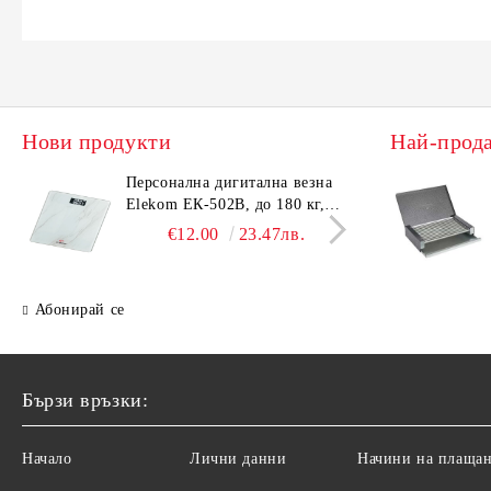
Нови продукти
Най-прод
Персонална дигитална везна
Елек
Elekom ЕК-502B, до 180 кг,
EK-4
LCD дисплей, Темперирано
дисп
€12.00
23.47лв.
стъкло - 6.0 мм, Размери
- 6.
30x30x2.3 cм
cм
Абонирай се
Бързи връзки:
Начало
Лични данни
Начини на плаща