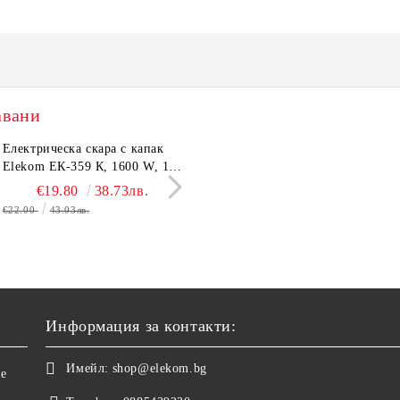
авани
тронен кантар Elekom
Електрическа скара с капак
Сешоар Elekom EK-1106,
Парти грил Elekom Е
03А, до 180 кг, LCD
Elekom ЕК-359 К, 1600 W, 12
1000W, Сгъваема дръжка,
мощност 800W, подв
лей, Темперирано стъкло
бр. неръждаеми тръбни
Концентратор, Две скорост
тавичка, медно покри
€10.50
€19.80
20.54лв.
38.73лв.
€11.50
€16.11
22.49лв.
31.51
0 мм, Размери 30x30x2.4
нагревятеля
Дълъг кабел, 220-240 V
реотана
€22.00
43.03лв.
€17.90
35.01лв.
Информация за контакти:
Имейл:
shop@elekom.bg
не