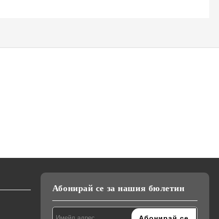
К-18,
Сешоар Elekom EK-1036,
Преса за коса Elekom
ижна
2200W, Сгъваема дръжка,
ЕК-1333, Ретро къдрици,
и,
тие на
Студен въздух, Дифузер,
20мм, керамично покритие,
лв.
€22.90
€26.00
44.79лв.
50.85лв.
Концентратор, Дълъг Кабел,
студен връх, светлинна
220-240V
индикация, 55W, стойка
Абонирай се за нашия бюлетин