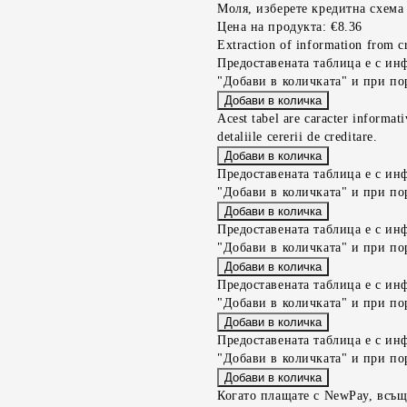
Моля, изберете кредитна схема
Цена на продукта:
€8.36
Extraction of information from cr
Предоставената таблица е с ин
"Добави в количката" и при по
Acest tabel are caracter informat
detaliile cererii de creditare.
Предоставената таблица е с ин
"Добави в количката" и при по
Предоставената таблица е с ин
"Добави в количката" и при по
Предоставената таблица е с ин
"Добави в количката" и при по
Предоставената таблица е с ин
"Добави в количката" и при по
Когато плащате с NewPay, всъщ