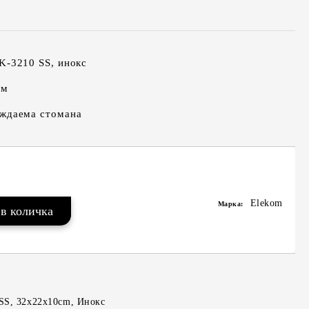
K-3210 SS, инокс
см
ъждаема стомана
Elekom
Марка:
 SS, 32x22x10cm, Инокс