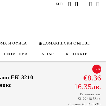
EUR
ОМА И ОФИСА
ДОМАКИНСКИ СЪДОВЕ
ПРОМОЦИИ
ЗА НАС
КОНТАКТИ
-12%
€8.36
kom EK-3210
Инокс
16.35лв.
Каталожна цена:
€9.50
18.58лв.
€1.14 (12%)
Отстъпка: