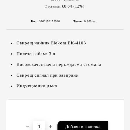
€0.84 (12%)
Отстъпка:
Код:
3800158156560
Тегло:
0.300
кг
Свирещ чайник Elekom EK-4103
Полезен обем: 3 л
Висококачествена неръждаема стомана
Свирещ сигнал при завиране
Индукционно дъно