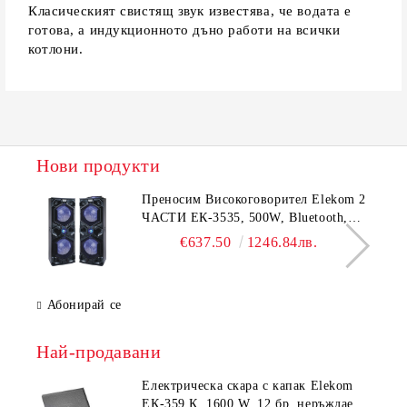
Класическият свистящ звук известява, че водата е
готова, а индукционното дъно работи на всички
котлони.
Нови продукти
Преносим Високоговорител Elekom 2
ЧАСТИ ЕК-3535, 500W, Bluetooth,
Bluetooth, USB, Караоке, 2
€637.50
1246.84лв.
микрофона, LED осветление
Абонирай се
Най-продавани
Електрическа скара с капак Elekom
ЕК-359 К, 1600 W, 12 бр. неръждаеми