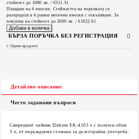
стойност до 1000 лв. / €511.31
Плащане на 6 вноски. Стойността на поръчката се
разпределя в 6 равни месечни вноски с оскъпяване. За
покупки на стойност до 2000 лв. / €1022.61
БЪРЗА ПОРЪЧКА БЕЗ РЕГИСТРАЦИЯ
Оцени продукта
САМО ПОПЪЛНЕТЕ 2 ПОЛЕТА
Съгласен съм с
Политиката за лични данни
Детайлно описание
Ние ще се свържем с вас в рамките на работния ден.
Често задавани въпроси
Свирещият чайник Elekom EK-4103 е с полезен обем
3 л, от неръждаема стомана за дълготрайна употреба.