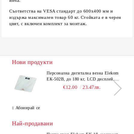
инча.
Съответства на VESA стандарт до 600х400 мм и
издържа максимален товар 60 кг. Стойката е в черен
цвят, с включен комплект за монтаж.
Нови продукти
Персонална дигитална везна Elekom
ЕК-502B, до 180 кг, LCD дисплей,
Темперирано стъкло - 6.0 мм,
€12.00
23.47лв.
Размери 30x30x2.3 cм
Абонирай се
Най-продавани