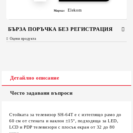
Elekom
Марка:
БЪРЗА ПОРЪЧКА БЕЗ РЕГИСТРАЦИЯ
Оцени продукта
САМО ПОПЪЛНЕТЕ 2 ПОЛЕТА
Съгласен съм с
Политиката за лични данни
Детайлно описание
Ние ще се свържем с вас в рамките на работния ден.
Често задавани въпроси
Стойката за телевизор SH-64T е с изтеглящо рамо до
60 см от стената и наклон ±15°, подходяща за LED,
LCD и PDP телевизори с плосък екран от 32 до 80