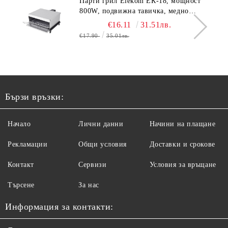
Парти грил Elekom ЕК-18, мощност
800W, подвижна тавичка, медно
покритие на реотана
€16.11
31.51лв.
€17.90
35.01лв.
Бързи връзки:
Начало
Лични данни
Начини на плащане
Рекламации
Общи условия
Доставки и срокове
Контакт
Сервизи
Условия за връщане
Търсене
За нас
Информация за контакти: