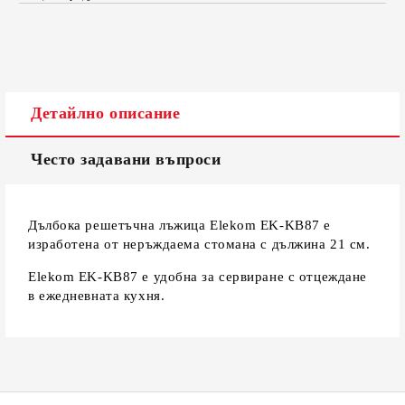
САМО ПОПЪЛНЕТЕ 2 ПОЛЕТА
Съгласен съм с
Политиката за лични данни
Детайлно описание
Ние ще се свържем с вас в рамките на работния ден.
Често задавани въпроси
Дълбока решетъчна лъжица Elekom EK-KB87 е
изработена от неръждаема стомана с дължина 21 см.
Elekom EK-KB87 е удобна за сервиране с отцеждане
в ежедневната кухня.