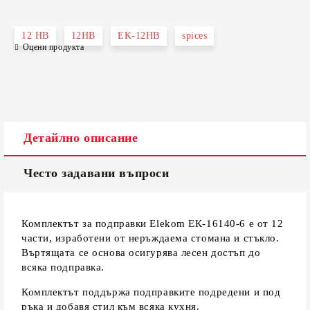
САМО ПОПЪЛНЕТЕ 2 ПОЛЕТА
12 HB
12HB
EK-12HB
spices
Оцени продукта
Съгласен съм с
Политиката за лични данни
Ние ще се свържем с вас в рамките на работния ден.
Детайлно описание
Често задавани въпроси
Комплектът за подправки Elekom ЕК-16140-6 е от 12
части, изработени от неръждаема стомана и стъкло.
Въртящата се основа осигурява лесен достъп до
всяка подправка.
Комплектът поддържа подправките подредени и под
ръка и добавя стил към всяка кухня.