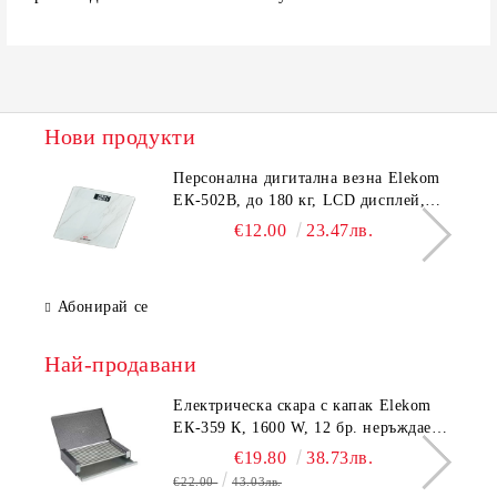
Нови продукти
Персонална дигитална везна Elekom
ЕК-502B, до 180 кг, LCD дисплей,
Темперирано стъкло - 6.0 мм,
€12.00
23.47лв.
Размери 30x30x2.3 cм
Абонирай се
Най-продавани
Електрическа скара с капак Elekom
ЕК-359 К, 1600 W, 12 бр. неръждаеми
тръбни нагревятеля
€19.80
38.73лв.
€22.00
43.03лв.