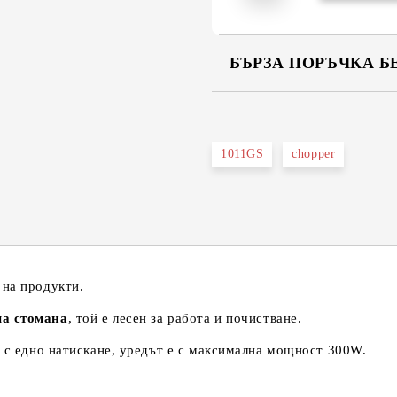
БЪРЗА ПОРЪЧКА Б
САМО ПОПЪЛНЕТЕ 2 ПОЛЕТА
1011GS
chopper
Съгласен съм с
Политика
Ние ще се свържем с вас в рамки
 на продукти.
ма стомана
, той е лесен за работа и почистване.
 с едно натискане, уредът е с максимална мощност 300W.