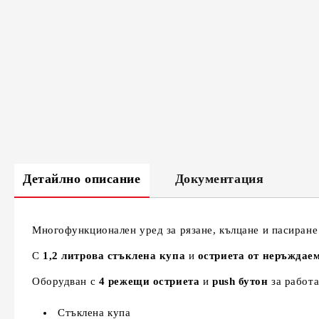
Детайлно описание
Документация
Многофункционален уред за рязане, кълцане и пасиране
С
1,2 литрова стъклена купа
и
остриета от неръждае
Оборудван с
4 режещи остриета
и
push бутон
за работа
Стъклена купа