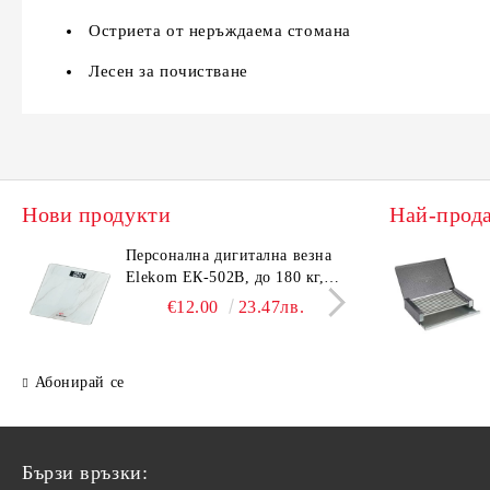
Остриета от неръждаема стомана
Лесен за почистване
Нови продукти
Най-прод
Персонална дигитална везна
Елек
Elekom ЕК-502B, до 180 кг,
EK-4
LCD дисплей, Темперирано
дисп
€12.00
23.47лв.
стъкло - 6.0 мм, Размери
- 6.
30x30x2.3 cм
cм
Абонирай се
Бързи връзки: