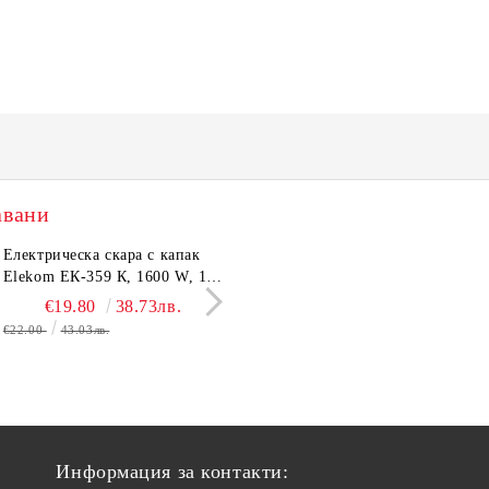
авани
тронен кантар Elekom
Електрическа скара с капак
Сешоар Elekom EK-1106,
Парти грил Elekom Е
03А, до 180 кг, LCD
Elekom ЕК-359 К, 1600 W, 12
1000W, Сгъваема дръжка,
мощност 800W, подв
лей, Темперирано стъкло
бр. неръждаеми тръбни
Концентратор, Две скорост
тавичка, медно покри
€10.50
€19.80
20.54лв.
38.73лв.
€11.50
€16.11
22.49лв.
31.51
0 мм, Размери 30x30x2.4
нагревятеля
Дълъг кабел, 220-240 V
реотана
€22.00
43.03лв.
€17.90
35.01лв.
Информация за контакти: