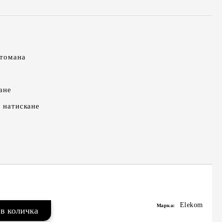
стомана
ане
о натискане
Elekom
Марка: