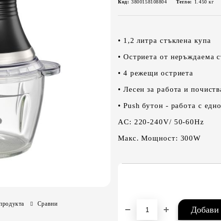
Код:
3800158108804
Тегло:
1.450
кг
• 1,2 литра стъклена купа
• Остриета от неръждаема 
• 4 режещи остриета
• Лесен за работа и почиств
• Push бутон - работа с едн
AC: 220-240V/ 50-60Hz
Макс. Мощност: 300W
продукта
Сравни