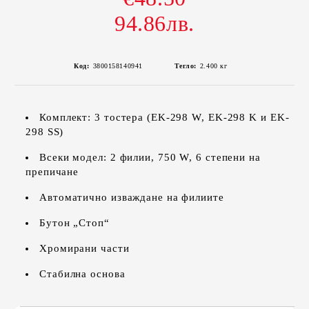
94.86лв.
Код:
3800158140941
Тегло:
2.400
кг
Комплект: 3 тостера (EK-298 W, EK-298 K и EK-
298 SS)
Всеки модел: 2 филии, 750 W, 6 степени на
препичане
Автоматично изваждане на филиите
Бутон „Стоп“
Хромирани части
Стабилна основа