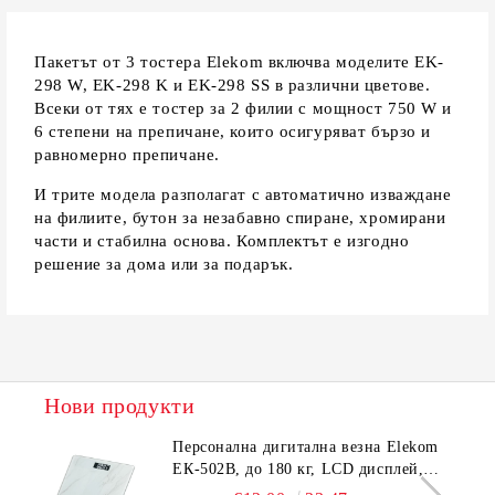
Пакетът от 3 тостера Elekom включва моделите EK-
298 W, EK-298 K и EK-298 SS в различни цветове.
Всеки от тях е тостер за 2 филии с мощност 750 W и
6 степени на препичане, които осигуряват бързо и
равномерно препичане.
И трите модела разполагат с автоматично изваждане
на филиите, бутон за незабавно спиране, хромирани
части и стабилна основа. Комплектът е изгодно
решение за дома или за подарък.
Нови продукти
Персонална дигитална везна Elekom
ЕК-502B, до 180 кг, LCD дисплей,
Темперирано стъкло - 6.0 мм,