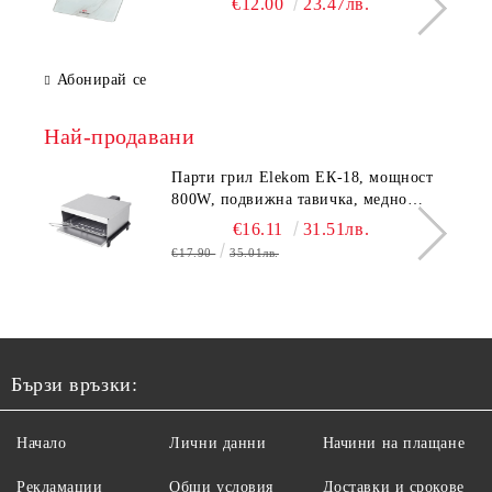
€12.00
23.47лв.
Размери 30x30x2.3 cм
Абонирай се
Най-продавани
Парти грил Elekom ЕК-18, мощност
800W, подвижна тавичка, медно
покритие на реотана
€16.11
31.51лв.
€17.90
35.01лв.
Бързи връзки:
Начало
Лични данни
Начини на плащане
Рекламации
Общи условия
Доставки и срокове