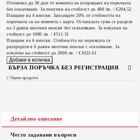
Отложено до 30 дни от момента на изпращане на поръчката
без оскъпяване. За покупки на стойност до 400 лв. / €204,52
Плащане на 4 вноски. Заплащате 20% от стойността на
поръчката си на момента с карта. Останалата сума се разделя
на 3 равни месечни вноски без оскъпяване. За покупки на
стойност до 1000 лв. / €511.31
Плащане на 6 вноски. Стойността на поръчката се
разпределя в 6 равни месечни вноски с оскъпяване. За
покупки на стойност до 2000 лв. / €1022.61
БЪРЗА ПОРЪЧКА БЕЗ РЕГИСТРАЦИЯ
Оцени продукта
САМО ПОПЪЛНЕТЕ 2 ПОЛЕТА
Съгласен съм с
Политиката за лични данни
Детайлно описание
Ние ще се свържем с вас в рамките на работния ден.
Често задавани въпроси