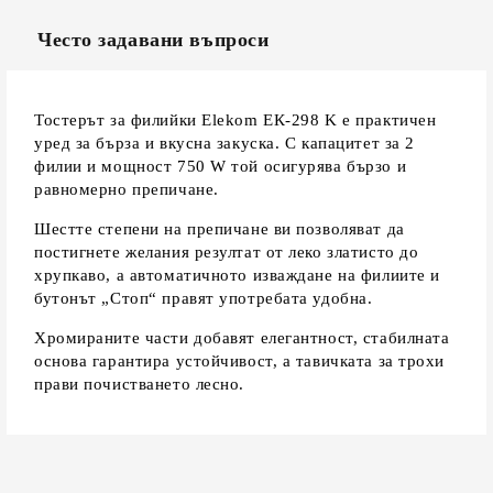
Често задавани въпроси
Тостерът за филийки Elekom ЕК-298 K е практичен
уред за бърза и вкусна закуска. С капацитет за 2
филии и мощност 750 W той осигурява бързо и
равномерно препичане.
Шестте степени на препичане ви позволяват да
постигнете желания резултат от леко златисто до
хрупкаво, а автоматичното изваждане на филиите и
бутонът „Стоп“ правят употребата удобна.
Хромираните части добавят елегантност, стабилната
основа гарантира устойчивост, а тавичката за трохи
прави почистването лесно.