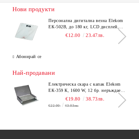
Нови продукти
Персонална дигитална везна Elekom
ЕК-502B, до 180 кг, LCD дисплей,
Темперирано стъкло - 6.0 мм,
€12.00
23.47лв.
Размери 30x30x2.3 cм
Абонирай се
Най-продавани
Електрическа скара с капак Elekom
ЕК-359 К, 1600 W, 12 бр. неръждаеми
тръбни нагревятеля
€19.80
38.73лв.
€22.00
43.03лв.