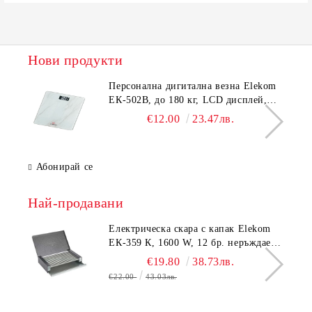
Нови продукти
Персонална дигитална везна Elekom
ЕК-502B, до 180 кг, LCD дисплей,
Темперирано стъкло - 6.0 мм,
€12.00
23.47лв.
Размери 30x30x2.3 cм
Абонирай се
Най-продавани
Електрическа скара с капак Elekom
ЕК-359 К, 1600 W, 12 бр. неръждаеми
тръбни нагревятеля
€19.80
38.73лв.
€22.00
43.03лв.