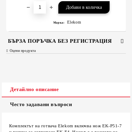
Elekom
Марка:
БЪРЗА ПОРЪЧКА БЕЗ РЕГИСТРАЦИЯ
Оцени продукта
САМО ПОПЪЛНЕТЕ 2 ПОЛЕТА
Съгласен съм с
Политиката за лични данни
Детайлно описание
Ние ще се свържем с вас в рамките на работния ден.
Често задавани въпроси
Комплектът на готвача Elekom включва нож EK-P51-7