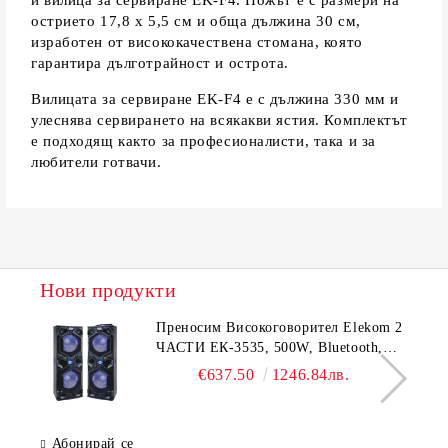
и вилица за сервиране EK-F4. Ножът е с размери на
острието 17,8 x 5,5 см и обща дължина 30 см,
изработен от висококачествена стомана, която
гарантира дълготрайност и острота.
Вилицата за сервиране EK-F4 е с дължина 330 мм и
улеснява сервирането на всякакви ястия. Комплектът
е подходящ както за професионалисти, така и за
любители готвачи.
Нови продукти
Преносим Високоговорител Elekom 2
ЧАСТИ ЕК-3535, 500W, Bluetooth,
Bluetooth, USB, Караоке, 2
€637.50
1246.84лв.
микрофона, LED осветление
Абонирай се