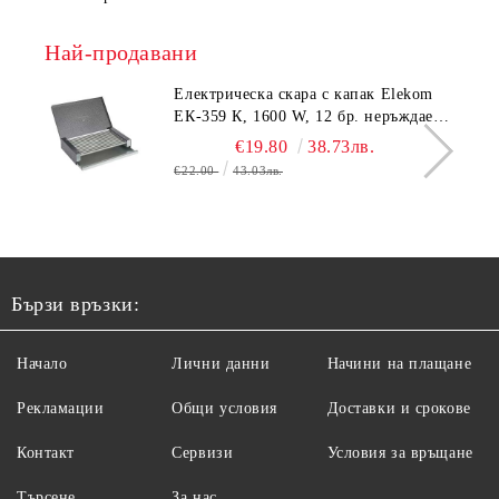
Най-продавани
Електрическа скара с капак Elekom
ЕК-359 К, 1600 W, 12 бр. неръждаеми
тръбни нагревятеля
€19.80
38.73лв.
€22.00
43.03лв.
Бързи връзки:
Начало
Лични данни
Начини на плащане
Рекламации
Общи условия
Доставки и срокове
Контакт
Сервизи
Условия за връщане
Търсене
За нас