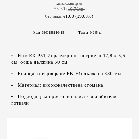
Каталожна цена:
€5.50
10.76лв.
€1.60 (29.09%)
Отстъпка:
Код:
3800158140415
Тегло:
0.285
кг
Нож EK-P51-7: размери на острието 17,8 x 5,5
см, обща дължина 30 см
Вилица за сервиране EK-F4: дължина 330 мм
Материал: висококачествена стомана
Подходящ за професионалисти и любители
готвачи