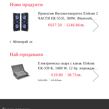
Нови продукти
Преносим Високоговорител Elekom 2
ЧАСТИ ЕК-3535, 500W, Bluetooth,
Bluetooth, USB, Караоке, 2
€637.50
1246.84лв.
микрофона, LED осветление
Абонирай се
Най-продавани
Електрическа скара с капак Elekom
ЕК-359 К, 1600 W, 12 бр. неръждаеми
тръбни нагревятеля
€19.80
38.73лв.
€22.00
43.03лв.