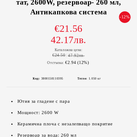
тат, 2600W, резервоар- 260 мл,
Антикапкова система
-12%
€21.56
42.17лв.
Каталожна цена:
€24.50
47.92лв.
€2.94 (12%)
Отстъпка:
Код:
3800158110395
Тегло:
1.050
кг
Ютия за гладене с пара
Мощност: 2600 W
Керамична плоча с незалепващо покритие
Резервоар за вода: 260 мл