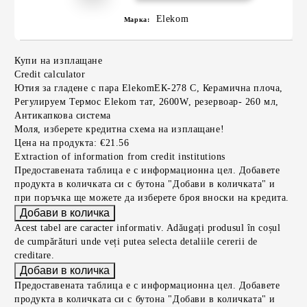
Elekom
Марка:
Купи на изплащане
Credit calculator
Ютия за гладене с пара ElekomЕК-278 С, Керамична плоча,
Регулируем Термос Elekom тат, 2600W, резервоар- 260 мл,
Антикапкова система
Моля, изберете кредитна схема на изплащане!
Цена на продукта:
€21.56
Extraction of information from credit institutions
Предоставената таблица е с информационна цел. Добавете
продукта в количката си с бутона "Добави в количката" и
при поръчка ще можете да изберете броя вноски на кредита.
Acest tabel are caracter informativ. Adăugați produsul în coșul
de cumpărături unde veți putea selecta detaliile cererii de
creditare.
Предоставената таблица е с информационна цел. Добавете
продукта в количката си с бутона "Добави в количката" и