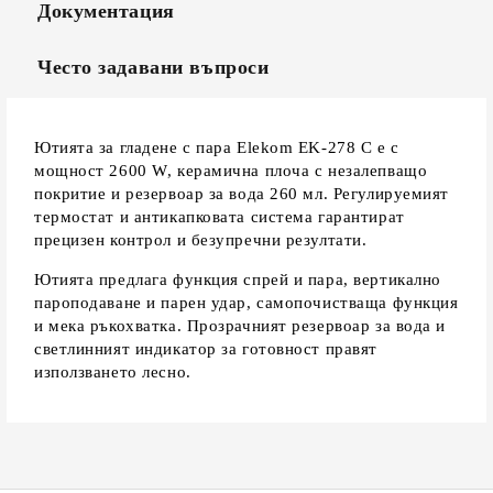
Документация
Често задавани въпроси
Ютията за гладене с пара Elekom EK-278 C е с
мощност 2600 W, керамична плоча с незалепващо
покритие и резервоар за вода 260 мл. Регулируемият
термостат и антикапковата система гарантират
прецизен контрол и безупречни резултати.
Ютията предлага функция спрей и пара, вертикално
пароподаване и парен удар, самопочистваща функция
и мека ръкохватка. Прозрачният резервоар за вода и
светлинният индикатор за готовност правят
използването лесно.