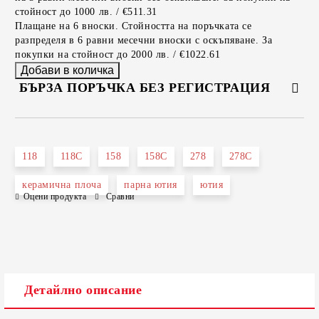
стойност до 1000 лв. / €511.31
Плащане на 6 вноски. Стойността на поръчката се
разпределя в 6 равни месечни вноски с оскъпяване. За
покупки на стойност до 2000 лв. / €1022.61
БЪРЗА ПОРЪЧКА БЕЗ РЕГИСТРАЦИЯ
САМО ПОПЪЛНЕТЕ 2 ПОЛЕТА
118
118C
158
158C
278
278C
керамична плоча
парна ютия
ютия
Оцени продукта
Сравни
Съгласен съм с
Политиката за лични данни
Ние ще се свържем с вас в рамките на работния ден.
Детайлно описание