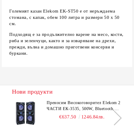
Големият казан Elekom EK-ST50 е от неръждаема
стомана, с капак, обем 100 литра и размери 50 х 50
см.
Подходящ е за продължително варене на месо, кости,
риба и зеленчуци, както и за изваряване на дрехи,
прежди, вълна и домашно приготвени консерви и
буркани.
Нови продукти
Преносим Високоговорител Elekom 2
ЧАСТИ ЕК-3535, 500W, Bluetooth,
Bluetooth, USB, Караоке, 2
€637.50
1246.84лв.
микрофона, LED осветление