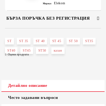
Elekom
Марка:
БЪРЗА ПОРЪЧКА БЕЗ РЕГИСТРАЦИЯ
САМО ПОПЪЛНЕТЕ 2 ПОЛЕТА
ST
ST 35
ST 40
ST 45
ST 50
ST35
ST40
ST45
ST50
казан
Оцени продукта
Съгласен съм с
Политиката за лични данни
Ние ще се свържем с вас в рамките на работния ден.
Детайлно описание
Често задавани въпроси