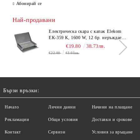
Абонирай се
Най-продавани
Електрическа скара с капак Elekom
ЕК-359 К, 1600 W, 12 бр. неръждаеми
тръбни нагревятеля
€19.80
38.73лв.
€22.00
43.03лв.
Бързи връзки:
Начало
Лични данни
Начини на плащане
Рекламации
Общи условия
Доставки и срокове
Контакт
Сервизи
Условия за връщане