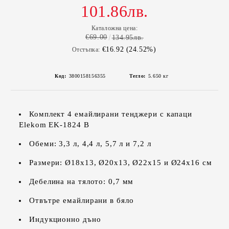
101.86лв.
Каталожна цена:
€69.00
134.95лв.
€16.92 (24.52%)
Отстъпка:
Код:
3800158156355
Тегло:
5.650
кг
Комплект 4 емайлирани тенджери с капаци
Elekom EK-1824 B
Обеми: 3,3 л, 4,4 л, 5,7 л и 7,2 л
Размери: Ø18х13, Ø20х13, Ø22х15 и Ø24х16 см
Дебелина на тялото: 0,7 мм
Отвътре емайлирани в бяло
Индукционно дъно