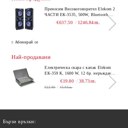
Преносим Високоговорител Elekom 2
ЧАСТИ ЕК-3535, 500W, Bluetooth,
Bluetooth, USB, Караоке, 2
€637.50
1246.84лв.
микрофона, LED осветление
Абонирай се
Най-продавани
Електрическа скара с капак Elekom
ЕК-359 К, 1600 W, 12 бр. неръждаеми
тръбни нагревятеля
€19.80
38.73лв.
€22.00
43.03лв.
Бързи връзки: