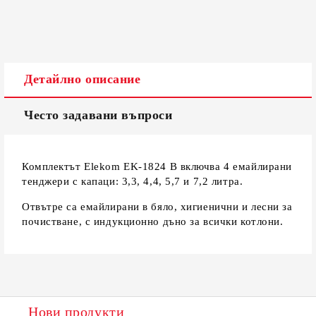
Съгласен съм с
Политиката за лични данни
Ние ще се свържем с вас в рамките на работния ден.
Детайлно описание
Често задавани въпроси
Комплектът Elekom EK-1824 B включва 4 емайлирани
тенджери с капаци: 3,3, 4,4, 5,7 и 7,2 литра.
Отвътре са емайлирани в бяло, хигиенични и лесни за
почистване, с индукционно дъно за всички котлони.
Нови продукти