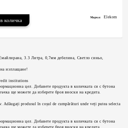
Elekom
Марка:
майлирана, 3.3 Литра, 0,7мм дебелина, Светло синьо,
 на изплащане!
edit institutions
формационна цел. Добавете продукта в количката си с бутона
ръчка ще можете да изберете броя вноски на кредита.
iv. Adăugați produsul în coșul de cumpărături unde veți putea selecta
формационна цел. Добавете продукта в количката си с бутона
ръчка ще можете да изберете броя вноски на кредита.