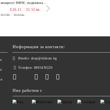
03А, до 180 кг, LCD
мощност 800W, подвижна
1000W, Сгъваема дръжка,
Elekom ЕК-359 К, 160
лей, Темперирано стъкло
тавичка, медно покритие на
Концентратор, Две скорост
бр. неръждаеми тръб
€10.50
€16.11
20.54лв.
31.51лв.
€11.50
€19.80
22.49лв.
38.73
0 мм, Размери 30x30x2.4
реотана
Дълъг кабел, 220-240 V
нагревятеля
€17.90
35.01лв.
€22.00
43.03лв.
Информация за контакти:
Имейл:
shop@elekom.bg
не
Телефон:
0885439220
ве
не
Ние работим с