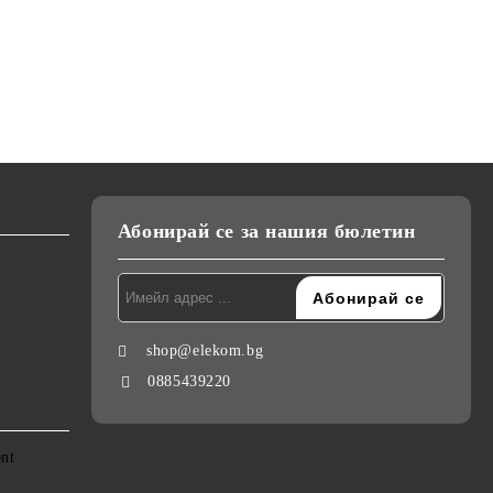
0 W, 12
2200W, Сгъваема дръжка,
ЕК-1333, Ретро къдрици,
и,
ни
Студен въздух, Дифузер,
20мм, керамично покритие,
лв.
€22.90
€26.00
44.79лв.
50.85лв.
Концентратор, Дълъг Кабел,
студен връх, светлинна
220-240V
индикация, 55W, стойка
Абонирай се за нашия бюлетин
shop@elekom.bg
0885439220