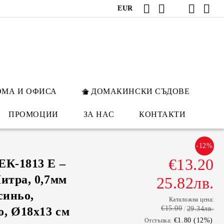
EUR
ОМА И ОФИСА
ДОМАКИНСКИ СЪДОВЕ
ПРОМОЦИИ
ЗА НАС
КОНТАКТИ
-12%
€13.20
ЕК-1813 Е –
итра, 0,7мм
25.82лв.
синьо,
Каталожна цена:
€15.00
, Ø18х13 cм
29.34лв.
€1.80 (12%)
Отстъпка: