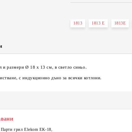
САМО ПОПЪЛНЕТЕ 2 ПОЛЕТА
1813
1813 E
1813Е
Съгласен съм с
Политика
Ние ще се свържем с вас в рамки
и
 и размери Ø 18 х 13 см, в светло синьо.
чистване, с индукционно дъно за всички котлони.
авани
тронен кантар Elekom
Парти грил Elekom ЕК-18,
Сешоар Elekom EK-1106,
Електрическа скара с