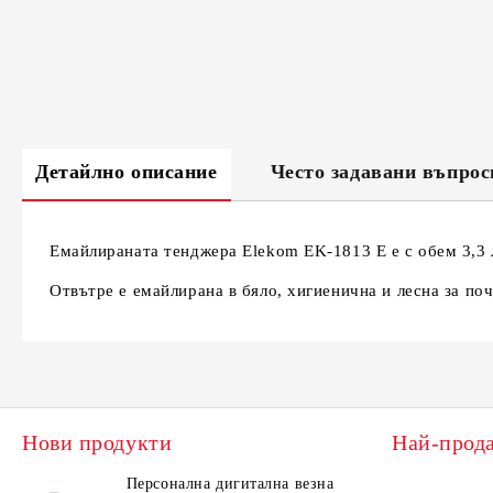
Детайлно описание
Често задавани въпрос
Емайлираната тенджера Elekom EK-1813 E е с обем 3,3 л
Отвътре е емайлирана в бяло, хигиенична и лесна за по
Нови продукти
Най-прод
Персонална дигитална везна
Елек