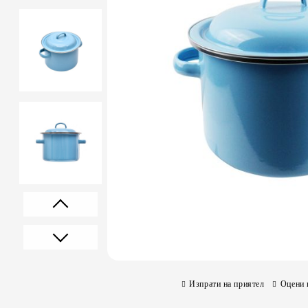
Prev
Next
Изпрати на приятел
Оцени 