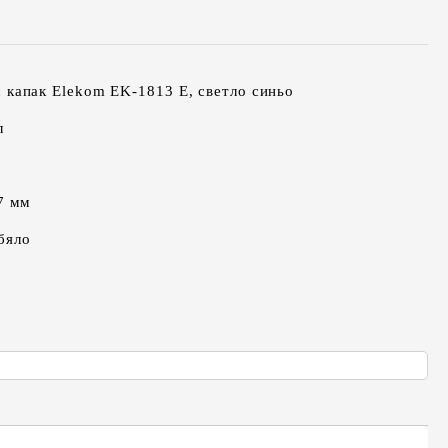
 капак Elekom EK-1813 E, светло синьо
л
7 мм
бяло