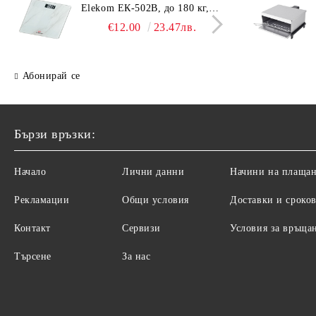
Elekom ЕК-502B, до 180 кг,
EK-4
LCD дисплей, Темперирано
дисп
€12.00
23.47лв.
стъкло - 6.0 мм, Размери
- 6.
30x30x2.3 cм
cм
Абонирай се
Бързи връзки:
Начало
Лични данни
Начини на плаща
Рекламации
Общи условия
Доставки и сроко
Контакт
Сервизи
Условия за връща
Търсене
За нас