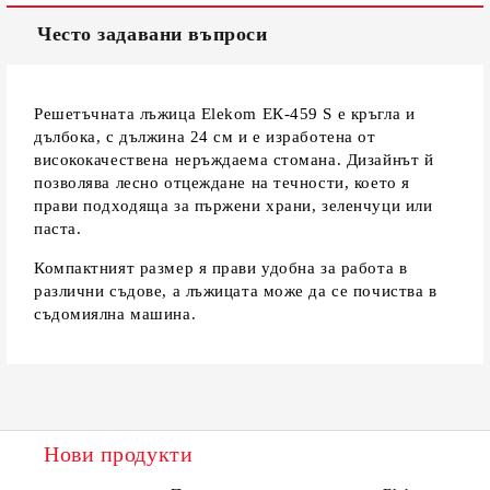
Често задавани въпроси
Решетъчната лъжица Elekom ЕК-459 S е кръгла и
дълбока, с дължина 24 см и е изработена от
висококачествена неръждаема стомана. Дизайнът й
позволява лесно отцеждане на течности, което я
прави подходяща за пържени храни, зеленчуци или
паста.
Компактният размер я прави удобна за работа в
различни съдове, а лъжицата може да се почиства в
съдомиялна машина.
Нови продукти