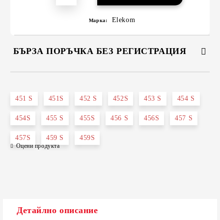
Elekom
Марка:
БЪРЗА ПОРЪЧКА БЕЗ РЕГИСТРАЦИЯ
САМО ПОПЪЛНЕТЕ 2 ПОЛЕТА
451 S
451S
452 S
452S
453 S
454 S
454S
455 S
455S
456 S
456S
457 S
Съгласен съм с
Политиката за лични данни
457S
459 S
459S
Ние ще се свържем с вас в рамките на работния ден.
Оцени продукта
Детайлно описание