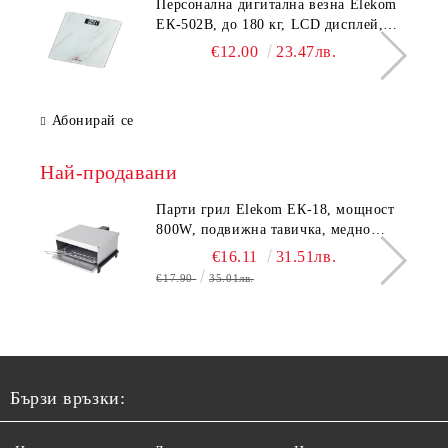
Персонална дигитална везна Elekom
ЕК-502B, до 180 кг, LCD дисплей,
Темперирано стъкло - 6.0 мм,
€12.00
23.47лв.
Размери 30x30x2.3 cм
Абонирай се
Най-продавани
Парти грил Elekom ЕК-18, мощност
800W, подвижна тавичка, медно
покритие на реотана
€16.11
31.51лв.
€17.90
35.01лв.
Бързи връзки: