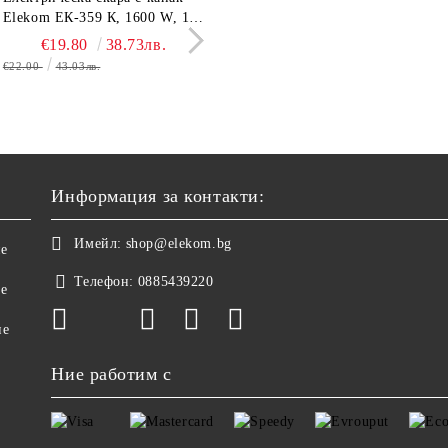
03А, до 180 кг, LCD
Elekom ЕК-359 К, 1600 W, 12
1000W, Сгъваема дръжка,
мощност 800W, подв
лей, Темперирано стъкло
бр. неръждаеми тръбни
Концентратор, Две скорост
тавичка, медно покри
€10.50
€19.80
20.54лв.
38.73лв.
€11.50
€16.11
22.49лв.
31.51
0 мм, Размери 30x30x2.4
нагревятеля
Дълъг кабел, 220-240 V
реотана
€22.00
43.03лв.
€17.90
35.01лв.
Информация за контакти:
Имейл:
shop@elekom.bg
не
Телефон:
0885439220
ве
не
Ние работим с