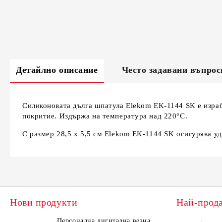
Детайлно описание
Често задавани въпрос
Силиконовата дълга шпатула Elekom EK-1144 SK е израбо
покритие. Издържа на температура над 220°C.
С размер 28,5 х 5,5 см Elekom EK-1144 SK осигурява уд
Нови продукти
Най-прод
Персонална дигитална везна
Елек