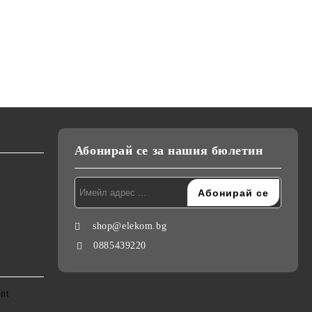
ижна
2200W, Сгъваема дръжка,
ЕК-1333, Ретро къдрици,
и,
тие на
Студен въздух, Дифузер,
20мм, керамично покритие,
лв.
€22.90
€26.00
44.79лв.
50.85лв.
Концентратор, Дълъг Кабел,
студен връх, светлинна
220-240V
индикация, 55W, стойка
Абонирай се за нашия бюлетин
shop@elekom.bg
0885439220