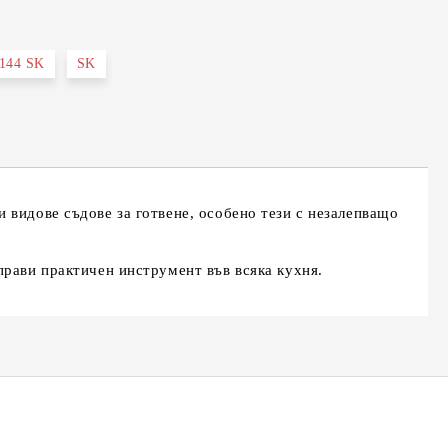
144 SK
SK
та за лични данни
те на работния ден.
 видове съдове за готвене, особено тези с незалепващо
прави практичен инструмент във всяка кухня.
К-18,
Сешоар Elekom EK-1036,
Преса за коса Elekom