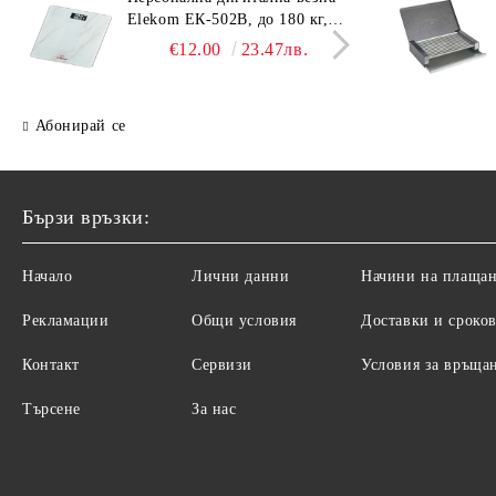
Elekom ЕК-502B, до 180 кг,
EK-4
LCD дисплей, Темперирано
дисп
€12.00
23.47лв.
стъкло - 6.0 мм, Размери
- 6.
30x30x2.3 cм
cм
Абонирай се
Бързи връзки:
Начало
Лични данни
Начини на плаща
Рекламации
Общи условия
Доставки и сроко
Контакт
Сервизи
Условия за връща
Търсене
За нас