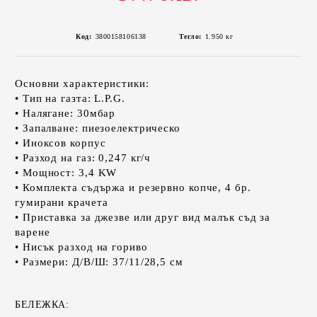
Код:
3800158106138
Тегло:
1.950
кг
Основни характеристики:
• Тип на газта: L.P.G.
• Налягане: 30мбар
• Запалване: пиезоелектрическо
• Иноксов корпус
• Разход на газ: 0,247 кг/ч
• Мощност: 3,4 KW
• Комплекта съдържа и резервно копче, 4 бр.
гумирани крачета
• Приставка за джезве или друг вид малък съд за
варене
• Нисък разход на гориво
• Размери: Д/В/Ш: 37/11/28,5 см
БЕЛЕЖКА: