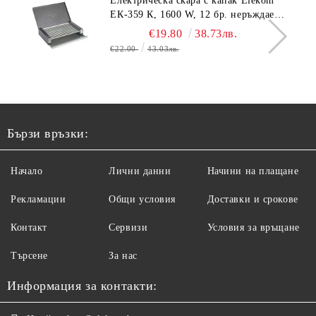
Електрическа скара с капак Elekom
ЕК-359 К, 1600 W, 12 бр. неръждаеми
тръбни нагревятеля
€19.80
38.73лв.
€22.00
43.03лв.
Бързи връзки:
Начало
Лични данни
Начини на плащане
Рекламации
Общи условия
Доставки и срокове
Контакт
Сервизи
Условия за връщане
Търсене
За нас
Информация за контакти: