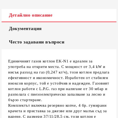
Ние ще се свържем с вас в рамките на работния ден.
Детайлно описание
Документация
Често задавани въпроси
Единичният газов котлон EK-N1 е идеален за
употреба на открити места. С мощност от 3,4 kW и
нисък разход на газ (0,247 кг/ч), този котлон предлага
ефективност и икономичност. Изработен от стабилен
иноксов корпус, той е устойчив и надежден. Газовият
котлон работи с L.P.G. газ при налягане от 30 мбар и
разполага с пиезоелектрическо запалване за лесно и
бързо стартиране.
Комплектът включва резервно копче, 4 бр. гумирани
крачета и приставка за джезве или друг малък съд за
варене. С размери 37/11/28,5 см, този котлон е