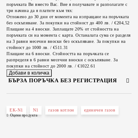
поръчката Ви вместо Вас. Вие я получавате и разполагате с
три начина да я платите към тях:
Отложено до 30 дни от момента на изпращане на поръчката
без оскъпяване. За покупки на стойност до 400 лв. / €204,52
Плащане на 4 вноски. Заплащате 20% от стойността на
поръчката си на момента с карта. Останалата сума се разделя
на 3 равни месечни вноски без оскъпяване. За покупки на
стойност до 1000 лв. / €511.31
Плащане на 6 вноски. Стойността на поръчката се
разпределя в 6 равни месечни вноски с оскъпяване. За
покупки на стойност до 2000 лв. / €1022.61
БЪРЗА ПОРЪЧКА БЕЗ РЕГИСТРАЦИЯ
САМО ПОПЪЛНЕТЕ 2 ПОЛЕТА
EK-N1
N1
газов котлон
единичен газов
Оцени продукта
Съгласен съм с
Политиката за лични данни