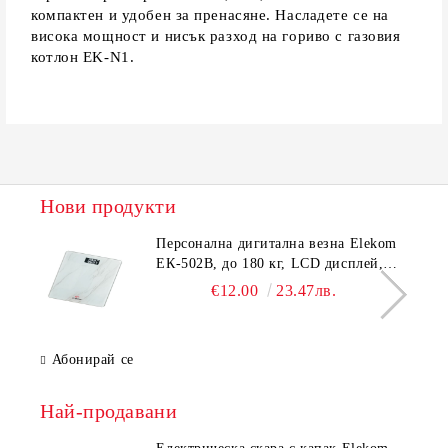
компактен и удобен за пренасяне. Насладете се на
висока мощност и нисък разход на гориво с газовия
котлон EK-N1.
Нови продукти
Персонална дигитална везна Elekom
ЕК-502B, до 180 кг, LCD дисплей,
Темперирано стъкло - 6.0 мм,
€12.00
23.47лв.
Размери 30x30x2.3 cм
Абонирай се
Най-продавани