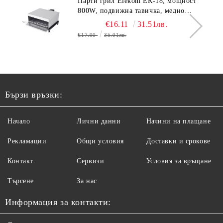
Парти грил Elekom ЕК-18, мощност
800W, подвижна тавичка, медно
покритие на реотана
€16.11
31.51лв.
€17.90
35.01лв.
Бързи връзки:
Начало
Лични данни
Начини на плащане
Рекламации
Общи условия
Доставки и срокове
Контакт
Сервизи
Условия за връщане
Търсене
За нас
Информация за контакти: