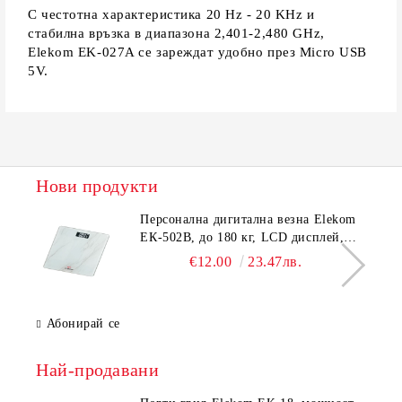
С честотна характеристика 20 Hz - 20 KHz и
стабилна връзка в диапазона 2,401-2,480 GHz,
Elekom EK-027A се зареждат удобно през Micro USB
5V.
Нови продукти
Персонална дигитална везна Elekom
ЕК-502B, до 180 кг, LCD дисплей,
Темперирано стъкло - 6.0 мм,
€12.00
23.47лв.
Размери 30x30x2.3 cм
Абонирай се
Най-продавани