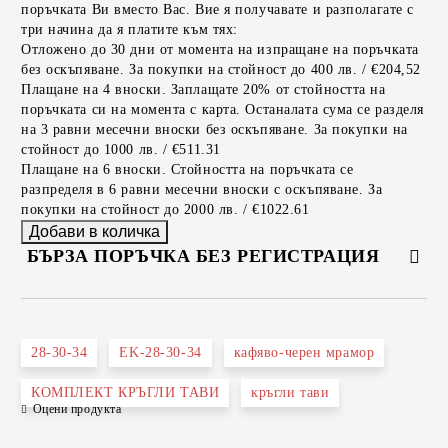
поръчката Ви вместо Вас. Вие я получавате и разполагате с
три начина да я платите към тях:
Отложено до 30 дни от момента на изпращане на поръчката
без оскъпяване. За покупки на стойност до 400 лв. / €204,52
Плащане на 4 вноски. Заплащате 20% от стойността на
поръчката си на момента с карта. Останалата сума се разделя
на 3 равни месечни вноски без оскъпяване. За покупки на
стойност до 1000 лв. / €511.31
Плащане на 6 вноски. Стойността на поръчката се
разпределя в 6 равни месечни вноски с оскъпяване. За
покупки на стойност до 2000 лв. / €1022.61
БЪРЗА ПОРЪЧКА БЕЗ РЕГИСТРАЦИЯ
САМО ПОПЪЛНЕТЕ 2 ПОЛЕТА
28-30-34
EK-28-30-34
кафяво-черен мрамор
КОМПЛЕКТ КРЪГЛИ ТАВИ
кръгли тави
Оцени продукта
Съгласен съм с
Политиката за лични данни
Ние ще се свържем с вас в рамките на работния ден.