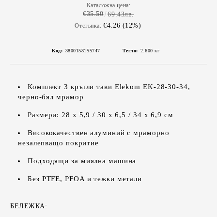
Каталожна цена:
€35.50
69.43лв.
€4.26 (12%)
Отстъпка:
Код:
3800158155747
Тегло:
2.600
кг
Комплект 3 кръгли тави Elekom EK-28-30-34,
черно-бял мрамор
Размери: 28 х 5,9 / 30 х 6,5 / 34 х 6,9 см
Висококачествен алуминий с мраморно
незалепващо покритие
Подходящи за миялна машина
Без PTFE, PFOA и тежки метали
БЕЛЕЖКА: