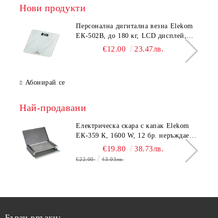
Нови продукти
Персонална дигитална везна Elekom
ЕК-502B, до 180 кг, LCD дисплей,
Темперирано стъкло - 6.0 мм,
€12.00
23.47лв.
Размери 30x30x2.3 cм
Абонирай се
Най-продавани
Електрическа скара с капак Elekom
ЕК-359 К, 1600 W, 12 бр. неръждаеми
тръбни нагревятеля
€19.80
38.73лв.
€22.00
43.03лв.
Бързи връзки: