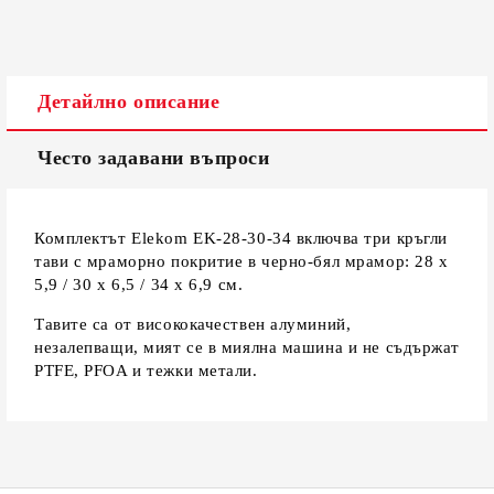
Детайлно описание
Често задавани въпроси
Комплектът Elekom EK-28-30-34 включва три кръгли
тави с мраморно покритие в черно-бял мрамор: 28 х
5,9 / 30 х 6,5 / 34 х 6,9 см.
Тавите са от висококачествен алуминий,
незалепващи, мият се в миялна машина и не съдържат
PTFE, PFOA и тежки метали.