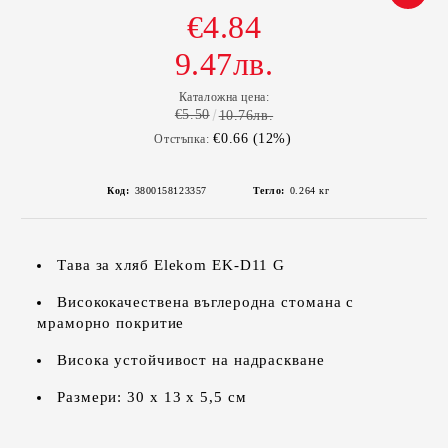
€4.84
9.47лв.
Каталожна цена:
€5.50
10.76лв.
€0.66 (12%)
Отстъпка:
Код:
3800158123357
Тегло:
0.264
кг
Тава за хляб Elekom EK-D11 G
Висококачествена въглеродна стомана с
мраморно покритие
Висока устойчивост на надраскване
Размери: 30 х 13 х 5,5 см