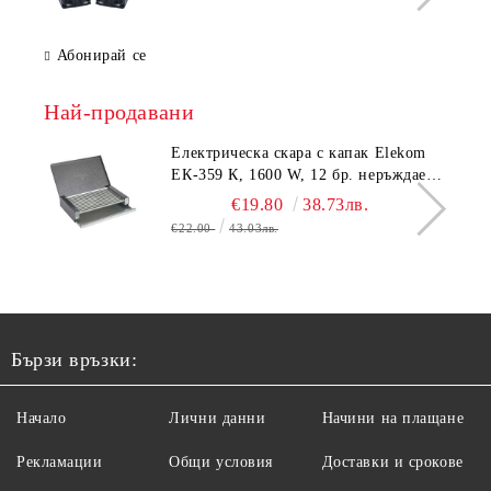
Абонирай се
Най-продавани
Електрическа скара с капак Elekom
ЕК-359 К, 1600 W, 12 бр. неръждаеми
тръбни нагревятеля
€19.80
38.73лв.
€22.00
43.03лв.
Бързи връзки:
Начало
Лични данни
Начини на плащане
Рекламации
Общи условия
Доставки и срокове