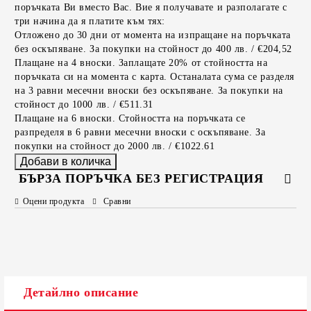
поръчката Ви вместо Вас. Вие я получавате и разполагате с
три начина да я платите към тях:
Отложено до 30 дни от момента на изпращане на поръчката
без оскъпяване. За покупки на стойност до 400 лв. / €204,52
Плащане на 4 вноски. Заплащате 20% от стойността на
поръчката си на момента с карта. Останалата сума се разделя
на 3 равни месечни вноски без оскъпяване. За покупки на
стойност до 1000 лв. / €511.31
Плащане на 6 вноски. Стойността на поръчката се
разпределя в 6 равни месечни вноски с оскъпяване. За
покупки на стойност до 2000 лв. / €1022.61
БЪРЗА ПОРЪЧКА БЕЗ РЕГИСТРАЦИЯ
Оцени продукта
Сравни
САМО ПОПЪЛНЕТЕ 2 ПОЛЕТА
Съгласен съм с
Политиката за лични данни
Детайлно описание
Ние ще се свържем с вас в рамките на работния ден.