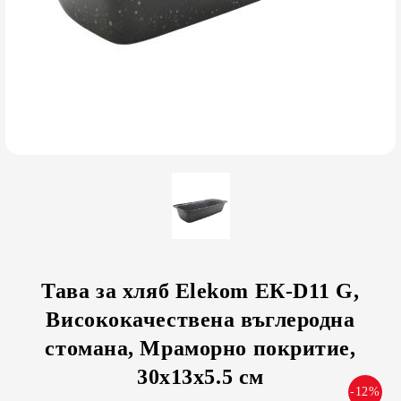
Тава за хляб Elekom ЕК-D11 G,
Висококачествена въглеродна
стомана, Mраморно покритие,
30x13x5.5 см
-12%