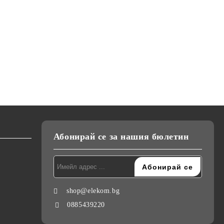
 капак
Сешоар Elekom EK-1036,
Миксер за фрапе Elekom EK-
0 W, 12
2200W, Сгъваема дръжка,
031 N, Мерителна чашка 80
и,
ни
Студен въздух, Дифузер,
ml, 15W
лв.
€22.90
€8.50
44.79лв.
16.62лв.
Концентратор, Дълъг Кабел,
€9.90
19.36лв.
220-240V
Абонирай се за нашия бюлетин
shop@elekom.bg
0885439220