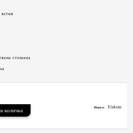
 ястия
твена стомана
на
Elekom
Марка: