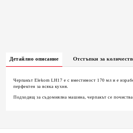
Детайлно описание
Отстъпки за количест
Черпакът Elekom LH17 е с вместимост 170 мл и е израбо
перфектен за всяка кухня.
Подходящ за съдомиялна машина, черпакът се почиства 