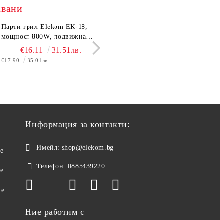
авани
тронен кантар Elekom
Парти грил Elekom ЕК-18,
Сешоар Elekom EK-1106,
Електрическа скара с
03А, до 180 кг, LCD
мощност 800W, подвижна
1000W, Сгъваема дръжка,
Elekom ЕК-359 К, 160
лей, Темперирано стъкло
тавичка, медно покритие на
Концентратор, Две скорост
бр. неръждаеми тръб
€10.50
€16.11
20.54лв.
31.51лв.
€11.50
€19.80
22.49лв.
38.73
0 мм, Размери 30x30x2.4
реотана
Дълъг кабел, 220-240 V
нагревятеля
€17.90
35.01лв.
€22.00
43.03лв.
Информация за контакти:
Имейл:
shop@elekom.bg
не
Телефон:
0885439220
ве
не
Ние работим с