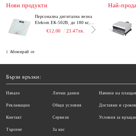
Нови продукти
Най-прод
Персонална дигитална везна
Елек
Elekom ЕК-502B, до 180 кг,
EK-4
LCD дисплей, Темперирано
дисп
€12.00
23.47лв.
стъкло - 6.0 мм, Размери
- 6.
30x30x2.3 cм
cм
Абонирай се
Бързи връзки:
Начало
Лични данни
Начини на плаща
Рекламации
Общи условия
Доставки и сроко
Контакт
Сервизи
Условия за връща
Търсене
За нас