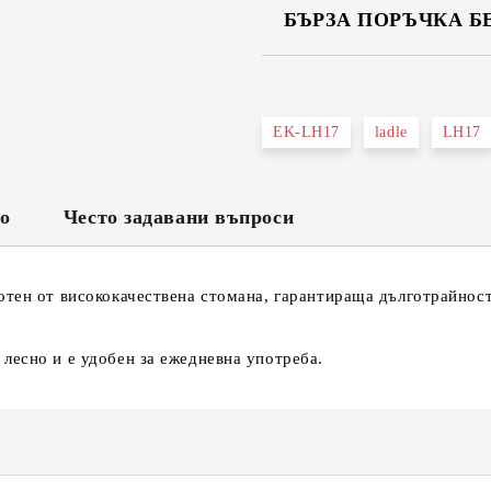
БЪРЗА ПОРЪЧКА Б
САМО ПОПЪЛНЕТЕ 2 ПОЛЕТА
EK-LH17
ladle
LH17
Съгласен съм с
Политика
Ние ще се свържем с вас в рамки
во
Често задавани въпроси
тен от висококачествена стомана, гарантираща дълготрайност 
лесно и е удобен за ежедневна употреба.