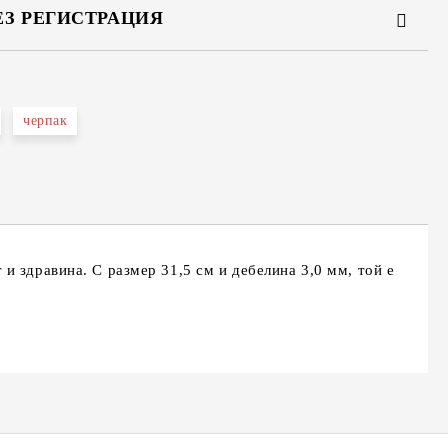
ЕЗ РЕГИСТРАЦИЯ
черпак
та за лични данни
те на работния ден.
и здравина. С размер 31,5 см и дебелина 3,0 мм, той е