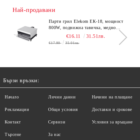
Най-продавани
Парти грил Elekom ЕК-18, мощност
800W, подвижна тавичка, медно
покритие на реотана
€16.11
31.51лв.
€17.90
35.01лв.
Бързи връзки:
Начало
Лични данни
Начини на плащане
Рекламации
Общи условия
Доставки и срокове
Контакт
Сервизи
Условия за връщане
Търсене
За нас