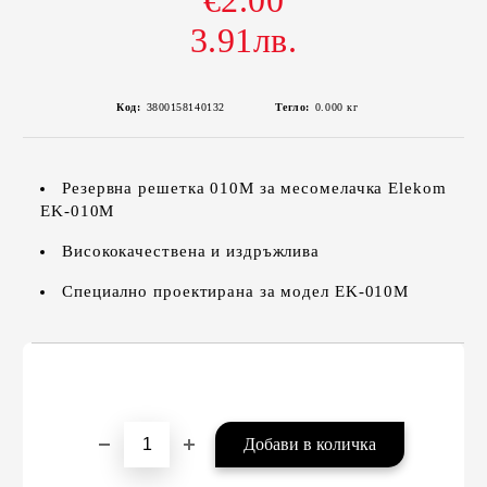
€2.00
3.91лв.
Код:
3800158140132
Тегло:
0.000
кг
Резервна решетка 010M за месомелачка Elekom
EK-010M
Висококачествена и издръжлива
Специално проектирана за модел EK-010M