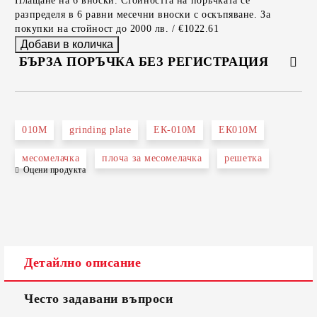
Плащане на 6 вноски. Стойността на поръчката се
разпределя в 6 равни месечни вноски с оскъпяване. За
покупки на стойност до 2000 лв. / €1022.61
БЪРЗА ПОРЪЧКА БЕЗ РЕГИСТРАЦИЯ
САМО ПОПЪЛНЕТЕ 2 ПОЛЕТА
010M
grinding plate
ЕК-010М
ЕК010М
месомелачка
плоча за месомелачка
решетка
Оцени продукта
Съгласен съм с
Политиката за лични данни
Ние ще се свържем с вас в рамките на работния ден.
Детайлно описание
Често задавани въпроси