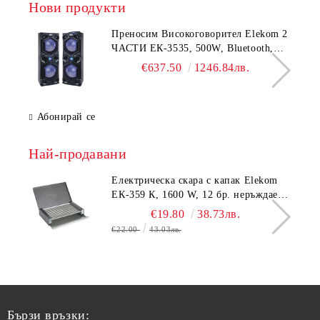
Нови продукти
Преносим Високоговорител Elekom 2
ЧАСТИ ЕК-3535, 500W, Bluetooth,
Bluetooth, USB, Караоке, 2
€637.50
1246.84лв.
микрофона, LED осветление
Абонирай се
Най-продавани
Електрическа скара с капак Elekom
ЕК-359 К, 1600 W, 12 бр. неръждаеми
тръбни нагревятеля
€19.80
38.73лв.
€22.00
43.03лв.
Бързи връзки: