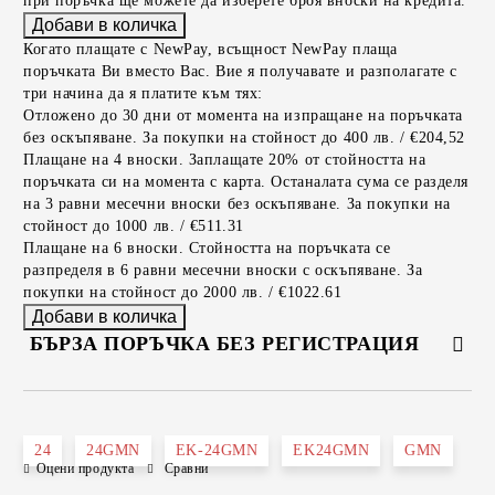
при поръчка ще можете да изберете броя вноски на кредита.
Когато плащате с NewPay, всъщност NewPay плаща
поръчката Ви вместо Вас. Вие я получавате и разполагате с
три начина да я платите към тях:
Отложено до 30 дни от момента на изпращане на поръчката
без оскъпяване. За покупки на стойност до 400 лв. / €204,52
Плащане на 4 вноски. Заплащате 20% от стойността на
поръчката си на момента с карта. Останалата сума се разделя
на 3 равни месечни вноски без оскъпяване. За покупки на
стойност до 1000 лв. / €511.31
Плащане на 6 вноски. Стойността на поръчката се
разпределя в 6 равни месечни вноски с оскъпяване. За
покупки на стойност до 2000 лв. / €1022.61
БЪРЗА ПОРЪЧКА БЕЗ РЕГИСТРАЦИЯ
САМО ПОПЪЛНЕТЕ 2 ПОЛЕТА
24
24GMN
EK-24GMN
EK24GMN
GMN
Оцени продукта
Сравни