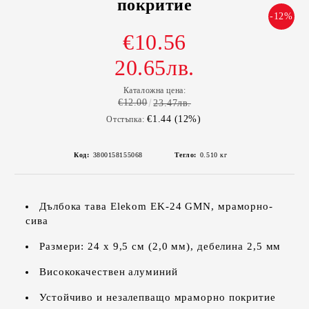
покритие
-12%
€10.56
20.65лв.
Каталожна цена:
€12.00
23.47лв.
€1.44 (12%)
Отстъпка:
Код:
3800158155068
Тегло:
0.510
кг
Дълбока тава Elekom EK-24 GMN, мраморно-
сива
Размери: 24 х 9,5 см (2,0 мм), дебелина 2,5 мм
Висококачествен алуминий
Устойчиво и незалепващо мраморно покритие