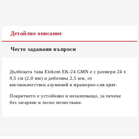
Съгласен съм с
Политиката за лични данни
Ние ще се свържем с вас в рамките на работния ден.
Детайлно описание
Често задавани въпроси
Дълбоката тава Elekom EK-24 GMN е с размери 24 х
9,5 см (2,0 мм) и дебелина 2,5 мм, от
висококачествен алуминий в мраморно-сив цвят.
Покритието е устойчиво и незалепващо, за печене
без загаряне и лесно почистване.