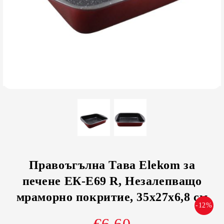
Правоъгълна Тава Elekom за
печене ЕК-Е69 R, Незалепващо
мраморно покритие, 35x27x6,8 см
-12%