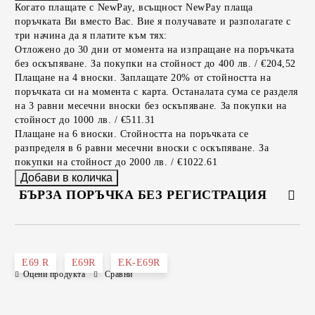
Когато плащате с NewPay, всъщност NewPay плаща
поръчката Ви вместо Вас. Вие я получавате и разполагате с
три начина да я платите към тях:
Отложено до 30 дни от момента на изпращане на поръчката
без оскъпяване. За покупки на стойност до 400 лв. / €204,52
Плащане на 4 вноски. Заплащате 20% от стойността на
поръчката си на момента с карта. Останалата сума се разделя
на 3 равни месечни вноски без оскъпяване. За покупки на
стойност до 1000 лв. / €511.31
Плащане на 6 вноски. Стойността на поръчката се
разпределя в 6 равни месечни вноски с оскъпяване. За
покупки на стойност до 2000 лв. / €1022.61
БЪРЗА ПОРЪЧКА БЕЗ РЕГИСТРАЦИЯ
САМО ПОПЪЛНЕТЕ 2 ПОЛЕТА
E69 R
E69R
EK-E69R
Оцени продукта
Сравни
Съгласен съм с
Политиката за лични данни