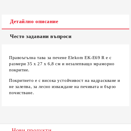
Ние ще се свържем с вас в рамките на работния ден.
Детайлно описание
Често задавани въпроси
Правоъгълна тава за печене Elekom EK-E69 R е с
размери 35 х 27 х 6,8 см и незалепващо мраморно
покритие.
Покритието е с висока устойчивост на надраскване и
не залепва, за лесно изваждане на печивата и бързо
почистване.
Нови продукти