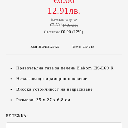
€6.60
12.91лв.
Каталожна цена:
€7.50
14.67лв.
€0.90 (12%)
Отстъпка:
Код:
3800158123425
Тегло:
0.545
кг
Правоъгълна тава за печене Elekom EK-E69 R
Незалепващо мраморно покритие
Висока устойчивост на надраскване
Размери: 35 х 27 х 6,8 см
БЕЛЕЖКА: