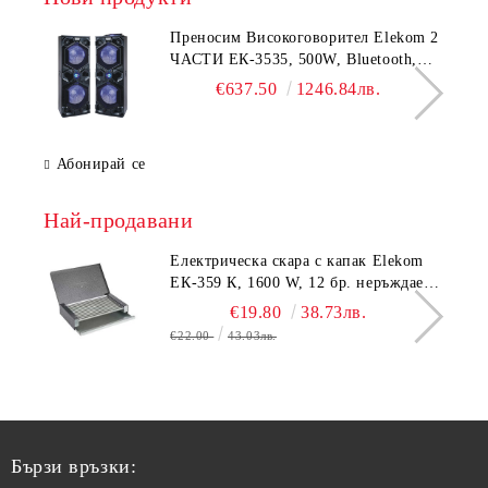
Преносим Високоговорител Elekom 2
ЧАСТИ ЕК-3535, 500W, Bluetooth,
Bluetooth, USB, Караоке, 2
€637.50
1246.84лв.
микрофона, LED осветление
Абонирай се
Най-продавани
Електрическа скара с капак Elekom
ЕК-359 К, 1600 W, 12 бр. неръждаеми
тръбни нагревятеля
€19.80
38.73лв.
€22.00
43.03лв.
Бързи връзки: