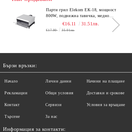
Парти грил Elekom ЕК-18, мощност
800W, подвижна тавичка, медно
покритие на реотана
€16.11
31.51лв.
€17.90
35.01лв.
Бързи връзки:
Начало
Лични данни
Начини на плащане
Рекламации
Общи условия
Доставки и срокове
Контакт
Сервизи
Условия за връщане
Търсене
За нас
Информация за контакти: