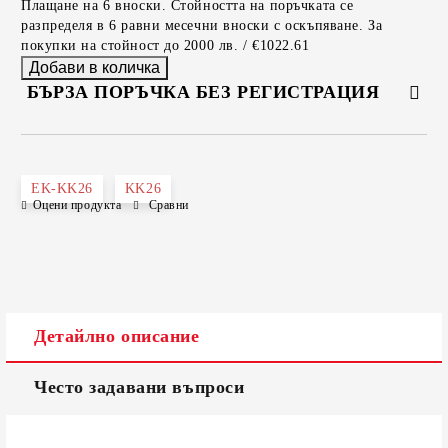
Плащане на 6 вноски. Стойността на поръчката се
разпределя в 6 равни месечни вноски с оскъпяване. За
покупки на стойност до 2000 лв. / €1022.61
БЪРЗА ПОРЪЧКА БЕЗ РЕГИСТРАЦИЯ
САМО ПОПЪЛНЕТЕ 2 ПОЛЕТА
EK-KK26
KK26
Оцени продукта
Сравни
Съгласен съм с
Политиката за лични данни
Ние ще се свържем с вас в рамките на работния ден.
Детайлно описание
Често задавани въпроси