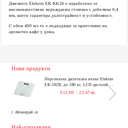
Джезвето Elekom EK-KK26 е изработено от
висококачествена неръждаема стомана с дебелина 0,4
мм, което гарантира дълготрайност и устойчивост.
С обем 400 мл то е подходящо за приготвяне на
ароматно кафе у дома.
Нови продукти
Персонална дигитална везна Elekom
ЕК-502B, до 180 кг, LCD дисплей,
Темперирано стъкло - 6.0 мм,
€12.00
23.47лв.
Размери 30x30x2.3 cм
Абонирай се
Най-продавани