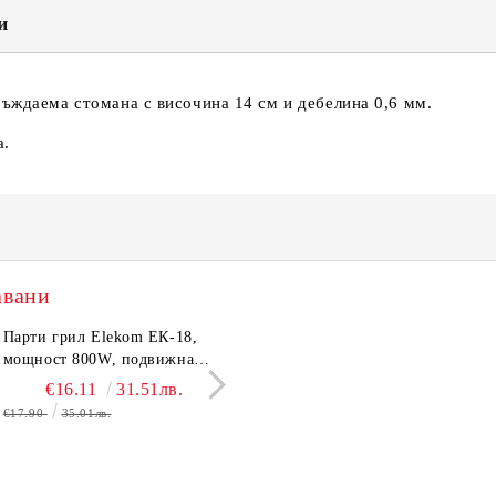
и
ръждаема стомана с височина 14 см и дебелина 0,6 мм.
а.
авани
трическа Кана Elekom
Парти грил Elekom ЕК-18,
Електрическа Кана Elekom
Електрическа скара с
600 N, 1,6L,1500W, Цял
мощност 800W, подвижна
ЕК-1867, 1500W, 1,8 L.
Elekom ЕК-359 К, 160
евен вътрешен иноксов
тавичка, медно покритие на
Иноксово казанче,
бр. неръждаеми тръб
€15.50
€16.11
30.32лв.
31.51лв.
€14.50
€19.80
28.36лв.
38.73
ус
реотана
Топлоизолиран корпус
нагревятеля
€17.90
35.01лв.
€22.00
43.03лв.