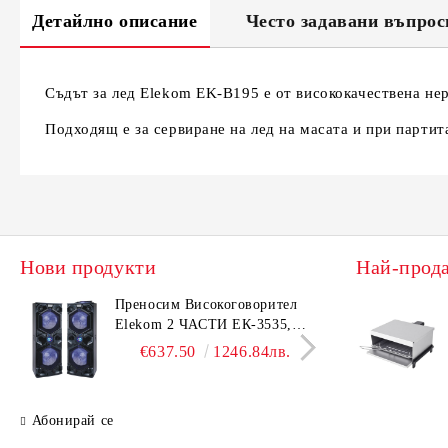
Детайлно описание
Често задавани въпрос
Съдът за лед Elekom EK-B195 е от висококачествена не
Подходящ е за сервиране на лед на масата и при партит
Нови продукти
Най-прод
Преносим Високоговорител
Елек
Elekom 2 ЧАСТИ ЕК-3535,
ЕК-1
500W, Bluetooth, Bluetooth,
Безш
€637.50
1246.84лв.
USB, Караоке, 2 микрофона,
корп
LED осветление
Абонирай се