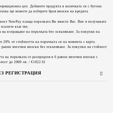
формационна цел. Добавете продукта в количката си с бутона
ръчка ще можете да изберете броя вноски на кредита.
ност NewPay плаща поръчката Ви вместо Вас. Вие я получавате
 платите към тях:
 на изпращане на поръчката без оскъпяване. За покупки на
е 20% от стойността на поръчката си на момента с карта.
3 равни месечни вноски без оскъпяване. За покупки на стойност
та на поръчката се разпределя в 6 равни месечни вноски с
ност до 2000 лв. / €1022.61
ЕЗ РЕГИСТРАЦИЯ
та за лични данни
те на работния ден.