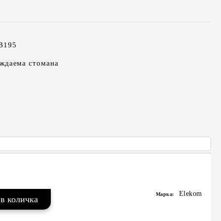
-B195
ъждаема стомана
Elekom
Марка: