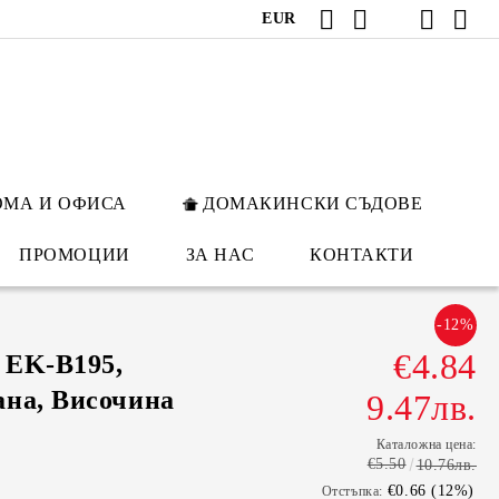
EUR
ОМА И ОФИСА
ДОМАКИНСКИ СЪДОВЕ
ПРОМОЦИИ
ЗА НАС
КОНТАКТИ
-12%
€4.84
 EK-B195,
на, Височина
9.47лв.
Каталожна цена:
€5.50
10.76лв.
€0.66 (12%)
Отстъпка: