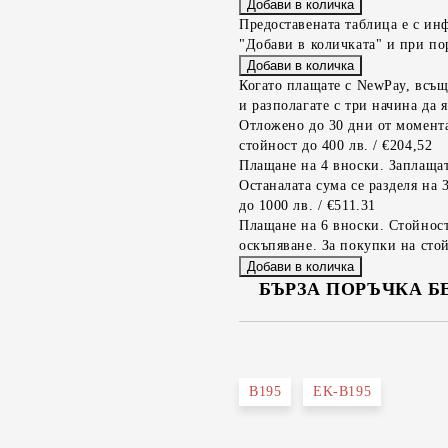
Предоставената таблица е с ин
"Добави в количката" и при по
Когато плащате с NewPay, всъщ
и разполагате с три начина да я
Отложено до 30 дни от момента
стойност до 400 лв. / €204,52
Плащане на 4 вноски. Заплащат
Останалата сума се разделя на 
до 1000 лв. / €511.31
Плащане на 6 вноски. Стойност
оскъпяване. За покупки на стой
БЪРЗА ПОРЪЧКА Б
САМО ПОПЪЛНЕТЕ 2 ПОЛЕТА
B195
EK-B195
Съгласен съм с
Политика
Ние ще се свържем с вас в рамки