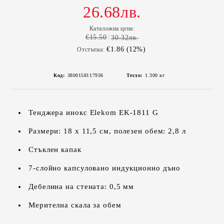
26.68лв.
Каталожна цена:
€15.50
30.32лв.
€1.86 (12%)
Отстъпка:
Код:
3800158117936
Тегло:
1.300
кг
Тенджера инокс Elekom EK-1811 G
Размери: 18 х 11,5 см, полезен обем: 2,8 л
Стъклен капак
7-слойно капсуловано индукционно дъно
Дебелина на стената: 0,5 мм
Мерителна скала за обем