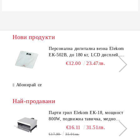
Нови продукти
Персонална дигитална везна Elekom
ЕК-502B, до 180 кг, LCD дисплей,
Темперирано стъкло - 6.0 мм,
€12.00
23.47лв.
Размери 30x30x2.3 cм
Абонирай се
Най-продавани
Парти грил Elekom ЕК-18, мощност
800W, подвижна тавичка, медно
покритие на реотана
€16.11
31.51лв.
€17.90
35.01лв.