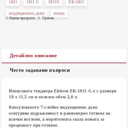
1811
1811 G
1811G
ЕК-1811
индукционно дъно
инокс
Оцени продукта
Сравни
Съгласен съм с
Политиката за лични данни
Ние ще се свържем с вас в рамките на работния ден.
Детайлно описание
Често задавани въпроси
Иноксовата тенджера Elekom EK-1811 G е с размери
18 х 11,5 см и полезен обем 2,8 л.
Капсулованото 7-слойно индукционно дъно
осигурява издръжливост и равномерно готвене на
всички котлони, а мерителната скала помага за
прецизност при готвене.