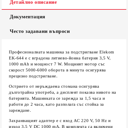
Детайлно описание
Документация
Често задавани въпроси
Професионалната машинка за подстригване Elekom
EK-644 е с вградена литиево-йонна батерия 3,5 V,
1000 mAh и мощност 7 W. Мощният мотор със
скорост 5000-6000 оборота в минута осигурява
прецизно подстригване.
Острието от неръждаема стомана осигурява
дълготрайна употреба, а дисплеят показва нивото на
батерията. Машинката се зарежда за 1,5 часа и
работи до 2 часа, като разполага със стойка за
зареждане.
Захранващият адаптер е с вход AC 220 V, 50 Hz и
изход 3,5 V DC 1000 mA. В комплекта са включени