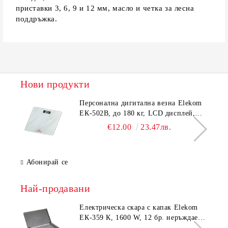
приставки 3, 6, 9 и 12 мм, масло и четка за лесна
поддръжка.
Нови продукти
Персонална дигитална везна Elekom
ЕК-502B, до 180 кг, LCD дисплей,
Темперирано стъкло - 6.0 мм,
€12.00
23.47лв.
Размери 30x30x2.3 cм
Абонирай се
Най-продавани
Електрическа скара с капак Elekom
ЕК-359 К, 1600 W, 12 бр. неръждаеми
тръбни нагревятеля