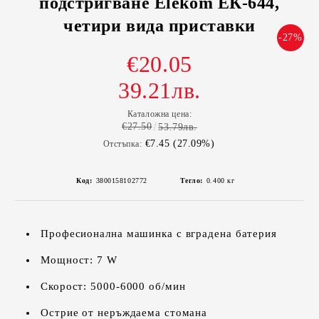
подстригване Elekom ЕК-644,
четири вида приставки
-27%
€20.05
39.21лв.
Каталожна цена:
€27.50
53.79лв.
€7.45 (27.09%)
Отстъпка:
Код:
3800158102772
Тегло:
0.400
кг
Професионална машинка с вградена батерия
Мощност: 7 W
Скорост: 5000-6000 об/мин
Острие от неръждаема стомана