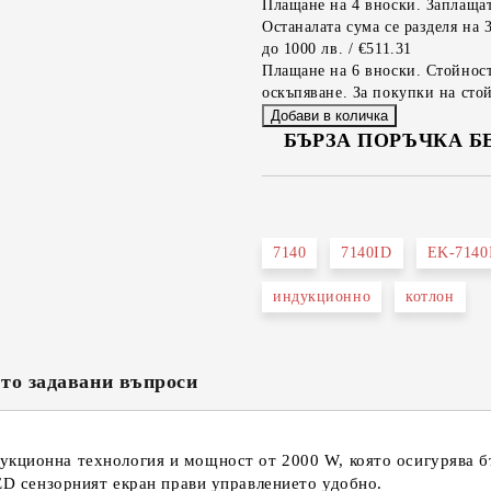
Плащане на 4 вноски. Заплащат
Останалата сума се разделя на 
до 1000 лв. / €511.31
Плащане на 6 вноски. Стойност
оскъпяване. За покупки на стой
БЪРЗА ПОРЪЧКА Б
САМО ПОПЪЛНЕТЕ 2 ПОЛЕТА
7140
7140ID
EK-7140
Съгласен съм с
Политика
Ние ще се свържем с вас в рамки
индукционно
котлон
то задавани въпроси
кционна технология и мощност от 2000 W, която осигурява б
LED сензорният екран прави управлението удобно.