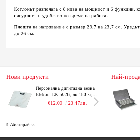
Котлонът разполага с 8 нива на мощност и 6 функции, 
сигурност и удобство по време на работа.
Площта на нагряване е с размер 23,7 на 23,7 см. Уредъ
до 26 см.
Нови продукти
Най-прод
Персонална дигитална везна
Елек
Elekom ЕК-502B, до 180 кг,
EK-4
LCD дисплей, Темперирано
дисп
€12.00
23.47лв.
стъкло - 6.0 мм, Размери
- 6.
30x30x2.3 cм
cм
Абонирай се