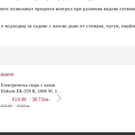
които позволяват прецизен контрол при различни видове готве
т е подходящ за съдове с плоско дъно от стомана, чугун, емай
авани
тронен кантар Elekom
Електрическа скара с капак
Сешоар Elekom EK-1106,
Парти грил Elekom Е
03А, до 180 кг, LCD
Elekom ЕК-359 К, 1600 W, 12
1000W, Сгъваема дръжка,
мощност 800W, подв
лей, Темперирано стъкло
бр. неръждаеми тръбни
Концентратор, Две скорост
тавичка, медно покри
€10.50
€19.80
20.54лв.
38.73лв.
€11.50
€16.11
22.49лв.
31.51
0 мм, Размери 30x30x2.4
нагревятеля
Дълъг кабел, 220-240 V
реотана
€22.00
43.03лв.
€17.90
35.01лв.