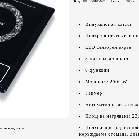
Код:
3800158105667
Тегло:
1.700
кг
Индукционен котлон
Повърхност от черен к
LED сензорен екран
8 нива на мощност
6 функции
Мощност: 2000 W
Таймер
Автоматично изключва
Площ на нагряване: 23,
Подходящи съдове: пло
цени продукта
неръждаема стомана, диа