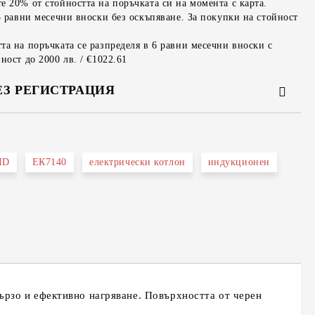
е 20% от стойността на поръчката си на момента с карта.
3 равни месечни вноски без оскъпяване. За покупки на стойност
та на поръчката се разпределя в 6 равни месечни вноски с
ност до 2000 лв. / €1022.61
ЕЗ РЕГИСТРАЦИЯ
ID
ЕК7140
електрически котлон
индукционен
та за лични данни
те на работния ден.
ързо и ефективно нагряване. Повърхността от черен