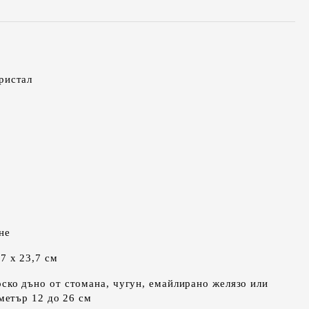
ристал
не
7 x 23,7 см
ско дъно от стомана, чугун, емайлирано желязо или
метър 12 до 26 см