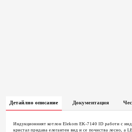
Детайлно описание
Документация
Чес
Индукционният котлон Elekom EK-7140 ID работи с инду
кристал придава елегантен вид и се почиства лесно, а 