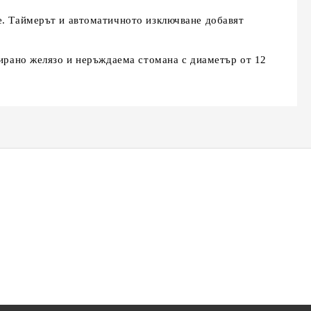
не. Таймерът и автоматичното изключване добавят
лирано желязо и неръждаема стомана с диаметър от 12
К-18,
Сешоар Elekom EK-1036,
Преса за коса Elekom
ижна
2200W, Сгъваема дръжка,
ЕК-1333, Ретро къдрици,
и,
тие на
Студен въздух, Дифузер,
20мм, керамично покритие,
лв.
€22.90
€26.00
44.79лв.
50.85лв.
Концентратор, Дълъг Кабел,
студен връх, светлинна
220-240V
индикация, 55W, стойка