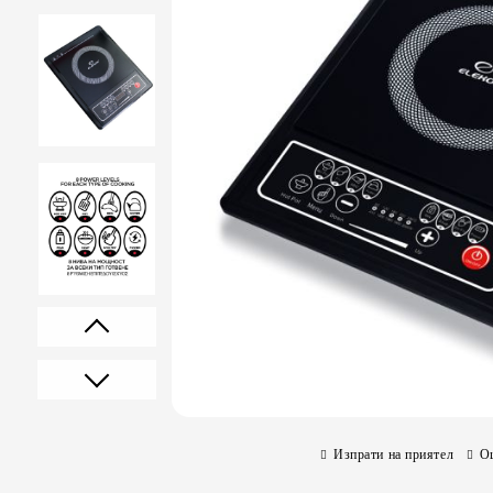
Prev
Next
Изпрати на приятел
О