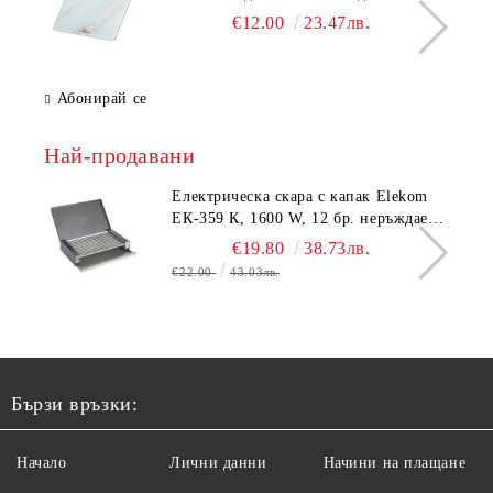
Темперирано стъкло - 6.0 мм,
€12.00
23.47лв.
Размери 30x30x2.3 cм
Абонирай се
Най-продавани
Електрическа скара с капак Elekom
ЕК-359 К, 1600 W, 12 бр. неръждаеми
тръбни нагревятеля
€19.80
38.73лв.
€22.00
43.03лв.
Бързи връзки:
Начало
Лични данни
Начини на плащане