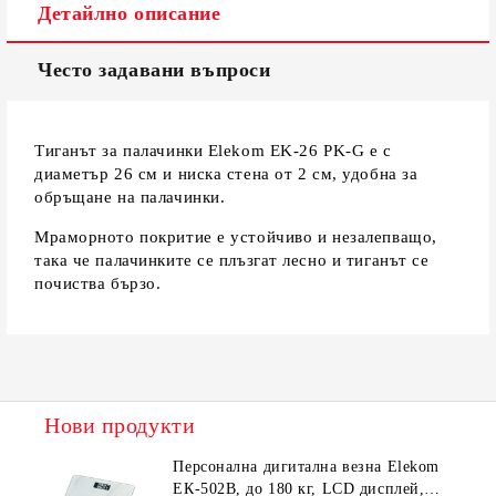
Детайлно описание
Често задавани въпроси
Тиганът за палачинки Elekom EK-26 PK-G е с
диаметър 26 см и ниска стена от 2 см, удобна за
обръщане на палачинки.
Мраморното покритие е устойчиво и незалепващо,
така че палачинките се плъзгат лесно и тиганът се
почиства бързо.
Нови продукти
Персонална дигитална везна Elekom
ЕК-502B, до 180 кг, LCD дисплей,