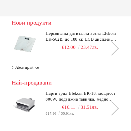
Нови продукти
Персонална дигитална везна Elekom
ЕК-502B, до 180 кг, LCD дисплей,
Темперирано стъкло - 6.0 мм,
€12.00
23.47лв.
Размери 30x30x2.3 cм
Абонирай се
Най-продавани
Парти грил Elekom ЕК-18, мощност
800W, подвижна тавичка, медно
покритие на реотана
€16.11
31.51лв.
€17.90
35.01лв.