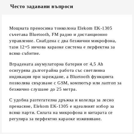
Често задавани въпроси
Мощната преносима тонколона Elekom EK-1305
съчетава Bluetooth, FM радио и дистанционно
управление. Снабдена с два безжични микрофона,
тази 12+5 инчова караоке система е перфектна за
всяко събитие.
Вградената акумулаторна батерия от 4,5 Ah
осигурява дълготрайна работа със светлинна
индикация при зареждане, а Bluetooth функцията
позволява свързване с GSM, компютър или лаптоп за
безжично слушане до 25 метра.
С удобна разтегателна дръжка и колелца за лесно
пренасяне, Elekom EK-1305 е идеалният избор за
всяко парти. Силата на микрофона и китарата се
регулира за перфектно караоке изживяване.