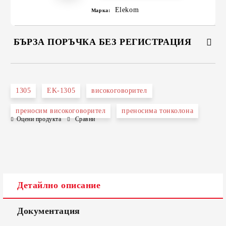
Elekom
Марка:
БЪРЗА ПОРЪЧКА БЕЗ РЕГИСТРАЦИЯ
САМО ПОПЪЛНЕТЕ 2 ПОЛЕТА
1305
EK-1305
високоговорител
преносим високоговорител
преносима тонколона
Оцени продукта
Сравни
Съгласен съм с
Политиката за лични данни
Ние ще се свържем с вас в рамките на работния ден.
Детайлно описание
Документация