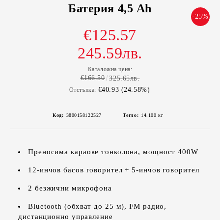
Батерия 4,5 Ah
-25%
€125.57
245.59лв.
Каталожна цена:
€166.50
325.65лв.
€40.93 (24.58%)
Отстъпка:
Код:
3800158122527
Тегло:
14.100
кг
Преносима караоке тонколона, мощност 400W
12-инчов басов говорител + 5-инчов говорител
2 безжични микрофона
Bluetooth (обхват до 25 м), FM радио,
дистанционно управление